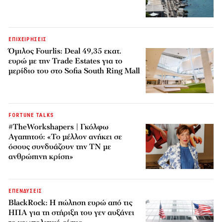
ΕΠΙΧΕΙΡΗΣΕΙΣ
Όμιλος Fourlis: Deal 49,35 εκατ.
ευρώ με την Trade Estates για το
μερίδιο του στο Sofia South Ring Mall
FORTUNE TALKS
#TheWorkshapers | Γκόλφω
Αγαπητού: «Το μέλλον ανήκει σε
όσους συνδυάζουν την ΤΝ με
ανθρώπινη κρίση»
ΕΠΕΝΔΥΣΕΙΣ
BlackRock: Η πώληση ευρώ από τις
ΗΠΑ για τη στήριξη του γεν αυξάνει