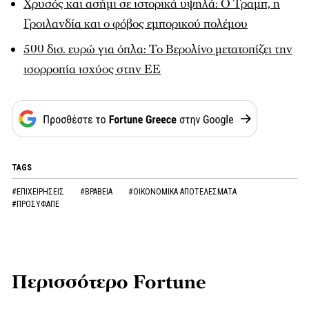
Χρυσός και ασήμι σε ιστορικά υψηλά: Ο Τραμπ, η
Γροιλανδία και ο φόβος εμπορικού πολέμου
500 δισ. ευρώ για όπλα: Το Βερολίνο μετατοπίζει την
ισορροπία ισχύος στην ΕΕ
TAGS
#ΕΠΙΧΕΙΡΗΣΕΙΣ
#ΒΡΑΒΕΙΑ
#ΟΙΚΟΝΟΜΙΚΑ ΑΠΟΤΕΛΕΣΜΑΤΑ
#ΠΡΟΣΥΦΑΠΕ
Περισσότερο Fortune