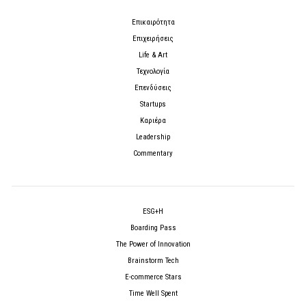
Επικαιρότητα
Επιχειρήσεις
Life & Art
Τεχνολογία
Επενδύσεις
Startups
Καριέρα
Leadership
Commentary
ESG+H
Boarding Pass
The Power of Innovation
Brainstorm Tech
E-commerce Stars
Time Well Spent