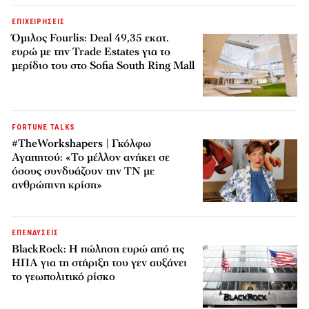
ΕΠΙΧΕΙΡΗΣΕΙΣ
Όμιλος Fourlis: Deal 49,35 εκατ.
ευρώ με την Trade Estates για το
μερίδιο του στο Sofia South Ring Mall
FORTUNE TALKS
#TheWorkshapers | Γκόλφω
Αγαπητού: «Το μέλλον ανήκει σε
όσους συνδυάζουν την ΤΝ με
ανθρώπινη κρίση»
ΕΠΕΝΔΥΣΕΙΣ
BlackRock: Η πώληση ευρώ από τις
ΗΠΑ για τη στήριξη του γεν αυξάνει
το γεωπολιτικό ρίσκο