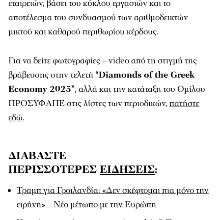
εταιρειών, βάσει του κύκλου εργασιών και το
αποτέλεσμα του συνδυασμού των αριθμοδεικτών
μικτού και καθαρού περιθωρίου κέρδους.
Για να δείτε φωτογραφίες – video από τη στιγμή της
βράβευσης στην τελετή
“Diamonds of the Greek
Economy 2025”
, αλλά και την κατάταξη του Oμίλου
ΠΡΟΣΥΦΑΠΕ στις λίστες των περιοδικών,
πατήστε
εδώ
.
ΔΙΑΒΑΣΤΕ
ΠΕΡΙΣΣΟΤΕΡΕΣ
ΕΙΔΗΣΕΙΣ
:
Τραμπ για Γροιλανδία: «Δεν σκέφτομαι πια μόνο την
ειρήνη» – Νέο μέτωπο με την Ευρώπη