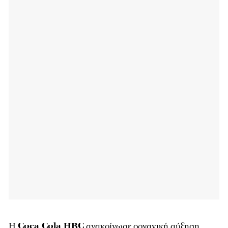
Η
Coca Cola HBC
ανακοίνωσε οργανική αύξηση