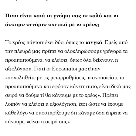
Ποιο είναι κατά τη γνώμη σας το καλό και το
άσχημο σενάριο σχετικά με το χρέος;
Το χρέος πάντοτε έχει δύο, όπως το
τανγκό
. Εμείς από
την πλευρά μας πρέπει να ολοκληρώσουμε γρήγορα τα
προαπαιτούμενα, να κλείσει, όπως όλα δείχνουν, η
αξιολόγηση. Γιατί οι Ευρωπαίοι μας είπαν
«ασχοληθείτε με τις μεταρρυθμίσεις, ικανοποιείστε τα
προαπαιτούμενα και εφόσον κάνετε αυτό, είναι δική μας
σειρά να δούμε τί θα κάνουμε με το χρέος». Πρέπει
λοιπόν να κλείσει η αξιολόγηση, έτσι ώστε να έχουμε
κάθε λόγο να υποστηρίζουμε ότι κάναμε όσα έπρεπε να
κάνουμε, «είναι η σειρά σας».
Νομίζω πως το γεγονός ότι τα πρωτογενή πλεονάσματα
που διαμορφώσαμε τα τελευταία δύο-τρία χρόνια ήταν