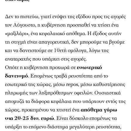
Δεν το πιστεύω, γιατί ενόψει της εξόδου προς τις αγορές
τον Αύγουστο, η κυβέρνηση προσπαθεί να χτίσει ένα
«μαξιλάρι», ένα κεφαλαιακό απόθεμα. Η έξοδος αυτήν
τη στιγμή είναι απαγορευτική, δεν μπορούμε να βγούμε
και να δανειστούμε σε 10ετή ομόλογα, λόγω της
αναταραχής που υπάρχει στις αγορές.
Οπότε η κυβέρνηση προχωρά σε
εσωτερικό
δανεισμό
. Επομένως τραβά ρευστότητα από το
εσωτερικό της χώρας, μέσω repos, μέσω καθυστέρησης
πληρωμής των ληξιπρόθεσμων οφειλών. Ουσιαστικά
απομυζά τα διάφορα κεφάλαια που υπάρχουν εντός της
χώρας, προκειμένου να χτιστεί ένα
απόθεμα γύρω
στα
20-25 δισ. ευρώ
. Είναι δύσκολο επομένως να
υπάρξει το επόμενο διάστημα μεγαλύτερη ρευστότητα,
όταν η κυβέρνηση κάνει αυτήν την προσπάθεια, η
οποία είναι εν τέλει επιζήμια για την πραγματική