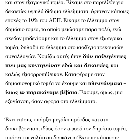
και στον εξαγωγικό τομέα. Είχαμε στο παρελθόν για
δεκαετίες υψηλά δίδυμα ελλείμματα, έφταναν κάποιες
εποχές το 10% του ΑΕΠ. Είχαμε το έλλειμμα στον
δημόσιο τομέα, το οποίο μειώσαμε πάρα πολύ, ενώ
σχεδόν μηδενίσαμε και το έλλειμμα στον εξωτερικό
τομέα, δηλαδή το έλλειμμα στο ισοζύγιο τρεχουσών
συναλλαγών. Νομίζω αυτές ήταν
δύο παθογένειες
που μας κυνηγούσαν εδώ και δεκαετίες
, και
καλώς εξισορροπήθηκαν. Καταφέραμε στον
δημοσιονομικό τομέα να έχουμε και
πλεονάσματα
–
ίσως το παρακάναμε βέβαια
. Έχουμε, όμως, μια
εξυγίανση, όσον αφορά στα ελλείμματα.
Έχει επίσης υπάρξει μεγάλη πρόοδος και στη
διακυβέρνηση, ιδίως όσον αφορά τον δημόσιο τομέα,
υπάρχει μεγαλύτερη διαφάνεια.Έχουμε κάποιους