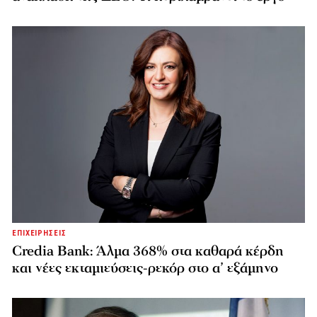
ΕΠΙΧΕΙΡΗΣΕΙΣ
Credia Bank: Άλμα 368% στα καθαρά κέρδη
και νέες εκταμιεύσεις-ρεκόρ στο α’ εξάμηνο