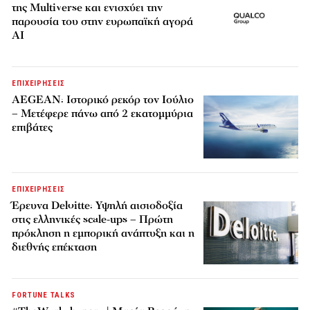
της Multiverse και ενισχύει την
παρουσία του στην ευρωπαϊκή αγορά
AI
ΕΠΙΧΕΙΡΗΣΕΙΣ
AEGEAN: Ιστορικό ρεκόρ τον Ιούλιο
– Μετέφερε πάνω από 2 εκατομμύρια
επιβάτες
ΕΠΙΧΕΙΡΗΣΕΙΣ
Έρευνα Deloitte: Υψηλή αισιοδοξία
στις ελληνικές scale-ups – Πρώτη
πρόκληση η εμπορική ανάπτυξη και η
διεθνής επέκταση
FORTUNE TALKS