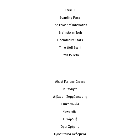
ESG+H
Boarding Pass
The Power of Innovation
Brainstorm Tech
E-commerce Stars
Time Well Spent
Path to Zero
About Fortune Greece
Ταυτότητα
Δήλωση Συμμόρφωσης
Επικοινωνία
Newsletter
Συνδρομή
Όροι Χρήσης
Προσωπικά Δεδομένα