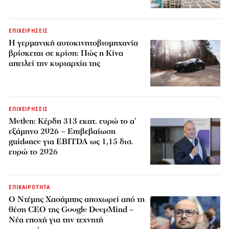
ΕΠΙΧΕΙΡΗΣΕΙΣ
Η γερμανική αυτοκινητοβιομηχανία
βρίσκεται σε κρίση: Πώς η Κίνα
απειλεί την κυριαρχία της
ΕΠΙΧΕΙΡΗΣΕΙΣ
Metlen: Κέρδη 313 εκατ. ευρώ το α’
εξάμηνο 2026 – Επιβεβαίωση
guidance για EBITDA ως 1,15 δισ.
ευρώ το 2026
ΕΠΙΚΑΙΡΟΤΗΤΑ
Ο Ντέμης Χασάμπης αποχωρεί από τη
θέση CEO της Google DeepMind –
Νέα εποχή για την τεχνητή