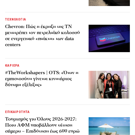
ΤΕΧΝΟΛΟΓΙΑ
Chevron: Πώς η έκρηξη της ΤΝ
μετατρέπει τον πετρελαϊκό κολοσσό
σε ενεργειακό «παίκτη» των data
centers
ΚΑΡΙΕΡΑ
#TheWorkshapers | OTS: «Όταν η
εμπιστοσύνη γίνεται κινητήριος
δύναμη εξέλιξης»
ΕΠΙΚΑΙΡΟΤΗΤΑ
Τουρισμός για Όλους 2026-2027:
Ποια ΑΦΜ υποβάλλουν αίτηση
σήμερα – Επιδότηση έως 600 ευρώ