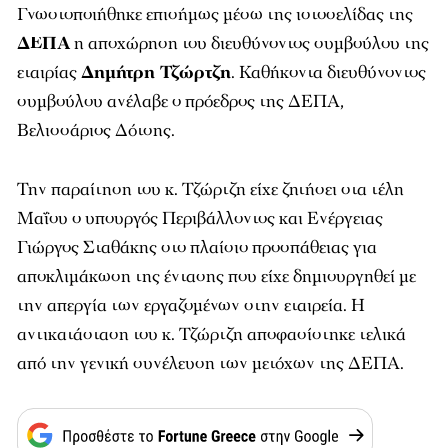
Γνωστοποιήθηκε επισήμως μέσω της ιστοσελίδας της
ΔΕΠΑ
η αποχώρηση του διευθύνοντος συμβούλου της
εταιρίας
Δημήτρη Τζώρτζη
. Καθήκοντα διευθύνοντος
συμβούλου ανέλαβε ο πρόεδρος της ΔΕΠΑ,
Βελισσάριος Δότσης.
Την παραίτηση του κ. Τζώρτζη είχε ζητήσει στα τέλη
Μαΐου ο υπουργός Περιβάλλοντος και Ενέργειας
Γιώργος Σταθάκης στο πλαίσιο προσπάθειας για
αποκλιμάκωση της έντασης που είχε δημιουργηθεί με
την απεργία των εργαζομένων στην εταιρεία. Η
αντικατάσταση του κ. Τζώρτζη αποφασίστηκε τελικά
από την γενική συνέλευση των μετόχων της ΔΕΠΑ.