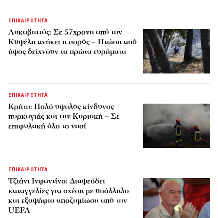
ΕΠΙΚΑΙΡΟΤΗΤΑ
Λυκαβηττός: Σε 57χρονη από την
Κυψέλη ανήκει η σορός – Πτώση από
ύψος δείχνουν τα πρώτα ευρήματα
ΕΠΙΚΑΙΡΟΤΗΤΑ
Κρήτη: Πολύ υψηλός κίνδυνος
πυρκαγιάς και την Κυριακή – Σε
επιφυλακή όλο το νησί
ΕΠΙΚΑΙΡΟΤΗΤΑ
Τζιάνι Ινφαντίνο: Διαψεύδει
καταγγελίες για σχέση με υπάλληλο
και εξαψήφια αποζημίωση από την
UEFA