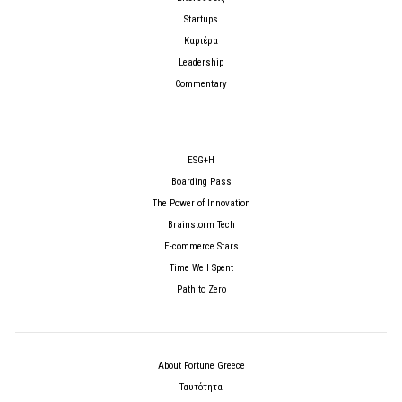
Startups
Καριέρα
Leadership
Commentary
ESG+H
Boarding Pass
The Power of Innovation
Brainstorm Tech
E-commerce Stars
Time Well Spent
Path to Zero
About Fortune Greece
Ταυτότητα