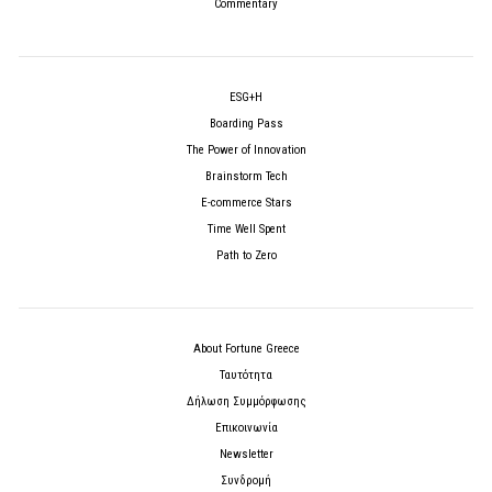
Commentary
ESG+H
Boarding Pass
The Power of Innovation
Brainstorm Tech
E-commerce Stars
Time Well Spent
Path to Zero
About Fortune Greece
Ταυτότητα
Δήλωση Συμμόρφωσης
Επικοινωνία
Newsletter
Συνδρομή