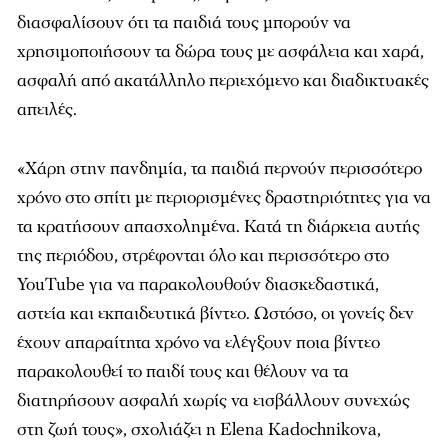
διασφαλίσουν ότι τα παιδιά τους μπορούν να
χρησιμοποιήσουν τα δώρα τους με ασφάλεια και χαρά,
ασφαλή από ακατάλληλο περιεχόμενο και διαδικτυακές
απειλές.
«Χάρη στην πανδημία, τα παιδιά περνούν περισσότερο
χρόνο στο σπίτι με περιορισμένες δραστηριότητες για να
τα κρατήσουν απασχολημένα. Κατά τη διάρκεια αυτής
της περιόδου, στρέφονται όλο και περισσότερο στο
YouTube
για να παρακολουθούν διασκεδαστικά,
αστεία και εκπαιδευτικά βίντεο. Ωστόσο, οι γονείς δεν
έχουν απαραίτητα χρόνο να ελέγξουν ποια βίντεο
παρακολουθεί το παιδί τους και θέλουν να τα
διατηρήσουν ασφαλή χωρίς να εισβάλλουν συνεχώς
στη ζωή τους»,
σχολιάζει η Elena Kadochnikova,