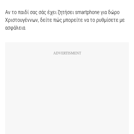
Αν το παιδί σας σάς έχει ζητήσει smartphone για δώρο
Χριστουγέννων, δείτε πώς μπορείτε να το ρυθμίσετε με
ασφάλεια.