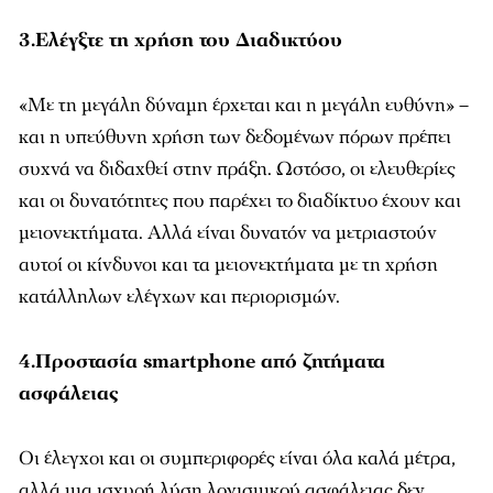
3.Ελέγξτε τη χρήση του Διαδικτύου
«
Με τη μεγάλη δύναμη έρχεται και η μεγάλη ευθύνη
» –
και η υπεύθυνη χρήση των δεδομένων πόρων πρέπει
συχνά να διδαχθεί στην πράξη. Ωστόσο, οι ελευθερίες
και οι δυνατότητες που παρέχει το διαδίκτυο έχουν και
μειονεκτήματα. Αλλά είναι δυνατόν να μετριαστούν
αυτοί οι κίνδυνοι και τα μειονεκτήματα με τη χρήση
κατάλληλων ελέγχων και περιορισμών.
4.Προστασία
smartphone
από ζητήματα
ασφάλειας
Οι έλεγχοι και οι συμπεριφορές είναι όλα καλά μέτρα,
αλλά μια ισχυρή λύση λογισμικού ασφάλειας δεν