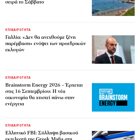
σειρά το Σάββατο
ΕΠΙΚΑΙΡΟΤΗΤΑ
Γαλλία: «Δεν θα ανεχθούμε ξένη
παρέμβαση» ενόψει των προεδρικών
εκλογών
ΕΠΙΚΑΙΡΟΤΗΤΑ
Brainstorm Energy 2026 – Έρχεται
στις 16 Σεπτεμβρίου: Η νέα
οικονομία θα χτιστεί πάνω στην
ενέργεια
ΕΠΙΚΑΙΡΟΤΗΤΑ
Ελληνικό FBI: Σύλληψη βασικού
εκτελεστή της Greek Mafia στη