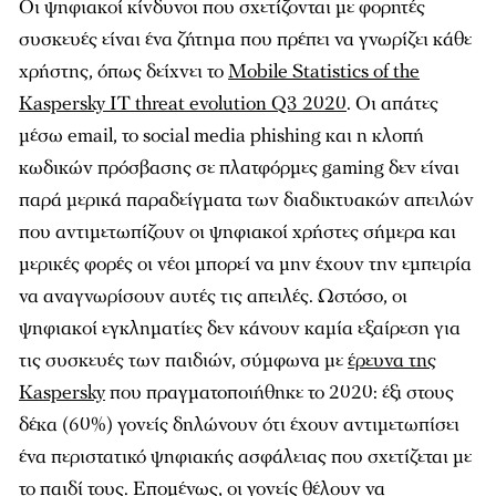
Οι ψηφιακοί κίνδυνοι που σχετίζονται με φορητές
συσκευές είναι ένα ζήτημα που πρέπει να γνωρίζει κάθε
χρήστης, όπως δείχνει το
Mobile Statistics of the
Kaspersky IT threat evolution Q3 2020
. Οι απάτες
μέσω email, το social media phishing και η κλοπή
κωδικών πρόσβασης σε πλατφόρμες gaming δεν είναι
παρά μερικά παραδείγματα των διαδικτυακών απειλών
που αντιμετωπίζουν οι ψηφιακοί χρήστες σήμερα και
μερικές φορές οι νέοι μπορεί να μην έχουν την εμπειρία
να αναγνωρίσουν αυτές τις απειλές. Ωστόσο, οι
ψηφιακοί εγκληματίες δεν κάνουν καμία εξαίρεση για
τις συσκευές των παιδιών, σύμφωνα με
έρευνα της
Kaspersky
που πραγματοποιήθηκε το 2020: έξι στους
δέκα (60%) γονείς δηλώνουν ότι έχουν αντιμετωπίσει
ένα περιστατικό ψηφιακής ασφάλειας που σχετίζεται με
το παιδί τους. Επομένως, οι γονείς θέλουν να