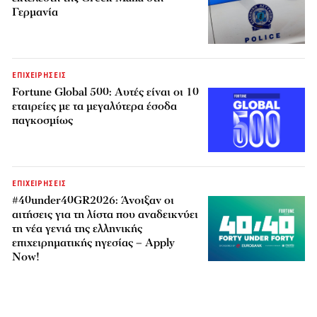
Γερμανία
ΕΠΙΧΕΙΡΗΣΕΙΣ
Fortune Global 500: Αυτές είναι οι 10
εταιρείες με τα μεγαλύτερα έσοδα
παγκοσμίως
ΕΠΙΧΕΙΡΗΣΕΙΣ
#40under40GR2026: Άνοιξαν οι
αιτήσεις για τη λίστα που αναδεικνύει
τη νέα γενιά της ελληνικής
επιχειρηματικής ηγεσίας – Apply
Now!