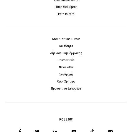
Time Well Spent
Path to Zero
About Fortune Greece
Ταυτότητα
Δήλωση Συμμόρφωσης
Επικοινωνία
Newsletter
Συνδρομή
Όροι Χρήσης
Προσωπικά Δεδομένα
FOLLOW