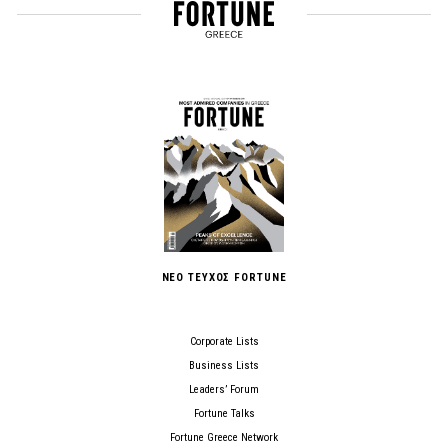
ΝΕΟ ΤΕΥΧΟΣ FORTUNE
Corporate Lists
Business Lists
Leaders’ Forum
Fortune Talks
Fortune Greece Network