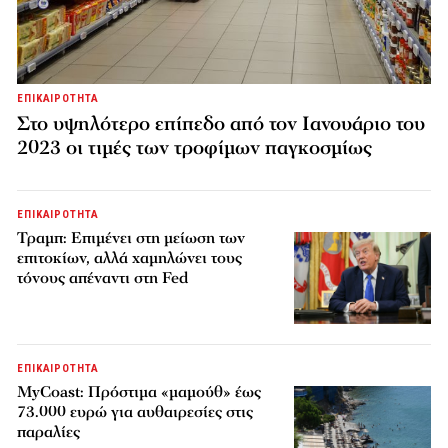
ΕΠΙΚΑΙΡΟΤΗΤΑ
Στο υψηλότερο επίπεδο από τον Ιανουάριο του
2023 οι τιμές των τροφίμων παγκοσμίως
ΕΠΙΚΑΙΡΟΤΗΤΑ
Τραμπ: Επιμένει στη μείωση των
επιτοκίων, αλλά χαμηλώνει τους
τόνους απέναντι στη Fed
ΕΠΙΚΑΙΡΟΤΗΤΑ
MyCoast: Πρόστιμα «μαμούθ» έως
73.000 ευρώ για αυθαιρεσίες στις
παραλίες