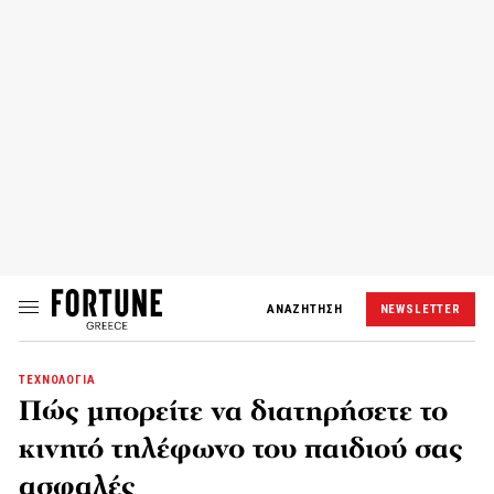
ΑΝΑΖΗΤΗΣΗ
NEWSLETTER
ΤΕΧΝΟΛΟΓΙΑ
Πώς μπορείτε να διατηρήσετε το
κινητό τηλέφωνο του παιδιού σας
ασφαλές