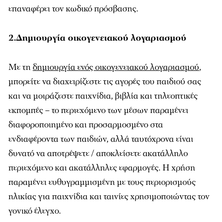
επαναφέρει τον κωδικό πρόσβασης.
2.Δημιουργία οικογενειακού λογαριασμού
Με τη
δημιουργία ενός οικογενειακού λογαριασμού
,
μπορείτε να διαχειρίζεστε τις αγορές του παιδιού σας
και να μοιράζεστε παιχνίδια, βιβλία και τηλεοπτικές
εκπομπές – το περιεχόμενο των μέσων παραμένει
διαφοροποιημένο και προσαρμοσμένο στα
ενδιαφέροντα των παιδιών, αλλά ταυτόχρονα είναι
δυνατό να αποτρέψετε / αποκλείσετε ακατάλληλο
περιεχόμενο και ακατάλληλες εφαρμογές. Η χρήση
παραμένει ευθυγραμμισμένη με τους περιορισμούς
ηλικίας για παιχνίδια και ταινίες χρησιμοποιώντας τον
γονικό έλεγχο.