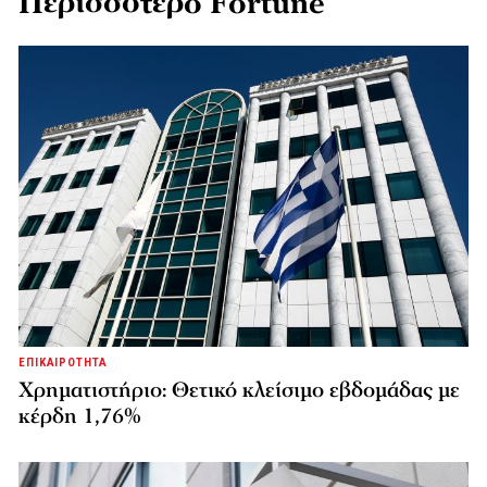
Περισσότερο Fortune
ΕΠΙΚΑΙΡΟΤΗΤΑ
Χρηματιστήριο: Θετικό κλείσιμο εβδομάδας με
κέρδη 1,76%