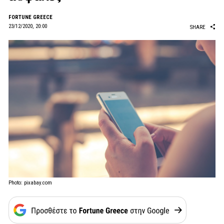
FORTUNE GREECE
23/12/2020, 20:00
SHARE
Photo: pixabay.com