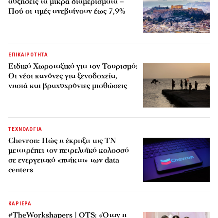
αυξήσεις τα μικρά διαμερίσματα –
Πού οι τιμές ανεβαίνουν έως 7,9%
ΕΠΙΚΑΙΡΟΤΗΤΑ
Ειδικό Χωροταξικό για τον Τουρισμό:
Οι νέοι κανόνες για ξενοδοχεία,
νησιά και βραχυχρόνιες μισθώσεις
ΤΕΧΝΟΛΟΓΙΑ
Chevron: Πώς η έκρηξη της ΤΝ
μετατρέπει τον πετρελαϊκό κολοσσό
σε ενεργειακό «παίκτη» των data
centers
ΚΑΡΙΕΡΑ
#TheWorkshapers | OTS: «Όταν η