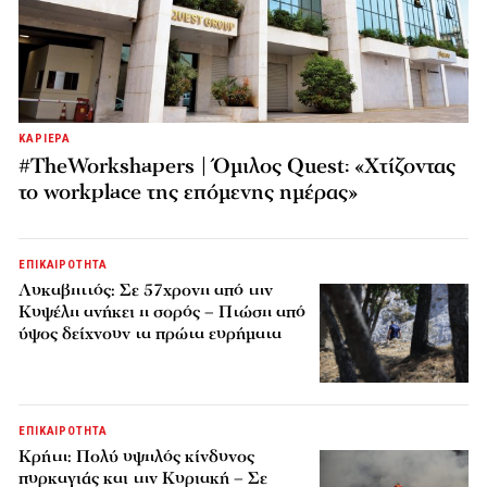
ΚΑΡΙΕΡΑ
#TheWorkshapers | Όμιλος Quest: «Χτίζοντας
το workplace της επόμενης ημέρας»
ΕΠΙΚΑΙΡΟΤΗΤΑ
Λυκαβηττός: Σε 57χρονη από την
Κυψέλη ανήκει η σορός – Πτώση από
ύψος δείχνουν τα πρώτα ευρήματα
ΕΠΙΚΑΙΡΟΤΗΤΑ
Κρήτη: Πολύ υψηλός κίνδυνος
πυρκαγιάς και την Κυριακή – Σε