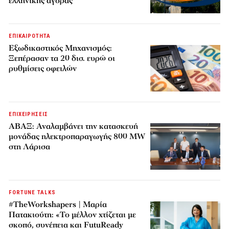
ελληνικής αγοράς
ΕΠΙΚΑΙΡΟΤΗΤΑ
Εξωδικαστικός Μηχανισμός:
Ξεπέρασαν τα 20 δισ. ευρώ οι
ρυθμίσεις οφειλών
ΕΠΙΧΕΙΡΗΣΕΙΣ
ΑΒΑΞ: Αναλαμβάνει την κατασκευή
μονάδας ηλεκτροπαραγωγής 800 MW
στη Λάρισα
FORTUNE TALKS
#TheWorkshapers | Μαρία
Πατακιούτη: «Το μέλλον χτίζεται με
σκοπό, συνέπεια και FutuReady