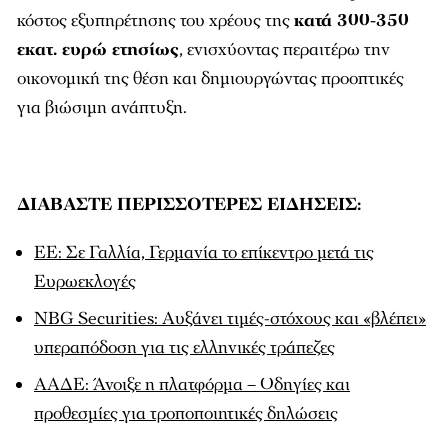
κόστος εξυπηρέτησης του χρέους της
κατά 300-350
εκατ. ευρώ ετησίως
, ενισχύοντας περαιτέρω την
οικονομική της θέση και δημιουργώντας προοπτικές
για βιώσιμη ανάπτυξη.
ΔΙΑΒΑΣΤΕ ΠΕΡΙΣΣΟΤΕΡΕΣ ΕΙΔΗΣΕΙΣ:
ΕΕ: Σε Γαλλία, Γερμανία το επίκεντρο μετά τις
Ευρωεκλογές
NBG Securities: Αυξάνει τιμές-στόχους και «βλέπει»
υπεραπόδοση για τις ελληνικές τράπεζες
ΑΑΔΕ: Άνοιξε η πλατφόρμα – Οδηγίες και
προθεσμίες για τροποποιητικές δηλώσεις