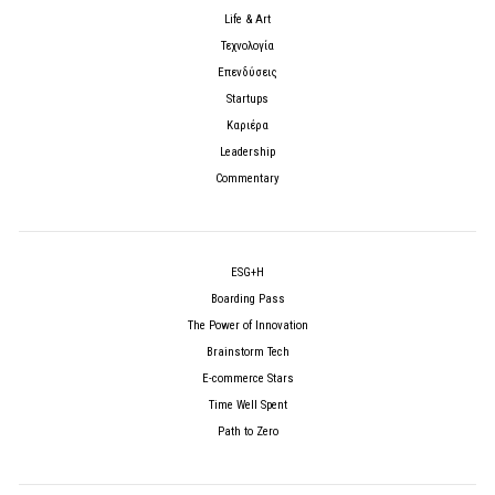
Life & Art
Τεχνολογία
Επενδύσεις
Startups
Καριέρα
Leadership
Commentary
ESG+H
Boarding Pass
The Power of Innovation
Brainstorm Tech
E-commerce Stars
Time Well Spent
Path to Zero