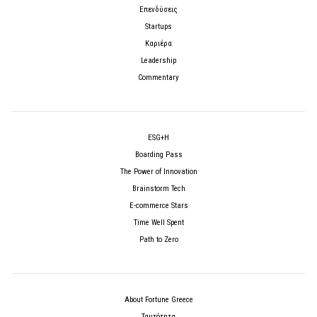
Επενδύσεις
Startups
Καριέρα
Leadership
Commentary
ESG+H
Boarding Pass
The Power of Innovation
Brainstorm Tech
E-commerce Stars
Time Well Spent
Path to Zero
About Fortune Greece
Ταυτότητα