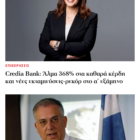
ΕΠΙΧΕΙΡΗΣΕΙΣ
Credia Bank: Άλμα 368% στα καθαρά κέρδη
και νέες εκταμιεύσεις-ρεκόρ στο α’ εξάμηνο