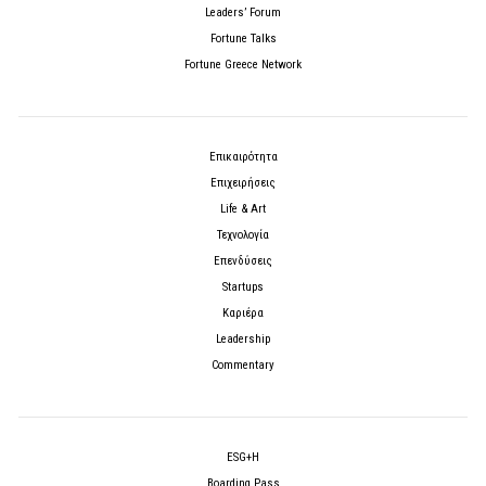
Leaders’ Forum
Fortune Talks
Fortune Greece Network
Επικαιρότητα
Επιχειρήσεις
Life & Art
Τεχνολογία
Επενδύσεις
Startups
Καριέρα
Leadership
Commentary
ESG+H
Boarding Pass