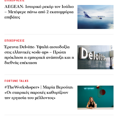
ΕΠΙΧΕΙΡΗΣΕΙΣ
AEGEAN: Ιστορικό ρεκόρ τον Ιούλιο
– Μετέφερε πάνω από 2 εκατομμύρια
επιβάτες
ΕΠΙΧΕΙΡΗΣΕΙΣ
Έρευνα Deloitte: Υψηλή αισιοδοξία
στις ελληνικές scale-ups – Πρώτη
πρόκληση η εμπορική ανάπτυξη και η
διεθνής επέκταση
FORTUNE TALKS
#TheWorkshapers | Μαρία Βερούχη:
«Οι εταιρικές παροχές καθορίζουν
την εργασία του μέλλοντος»