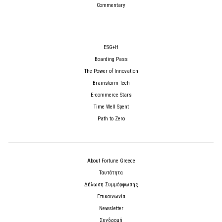
Commentary
ESG+H
Boarding Pass
The Power of Innovation
Brainstorm Tech
E-commerce Stars
Time Well Spent
Path to Zero
About Fortune Greece
Ταυτότητα
Δήλωση Συμμόρφωσης
Επικοινωνία
Newsletter
Συνδρομή