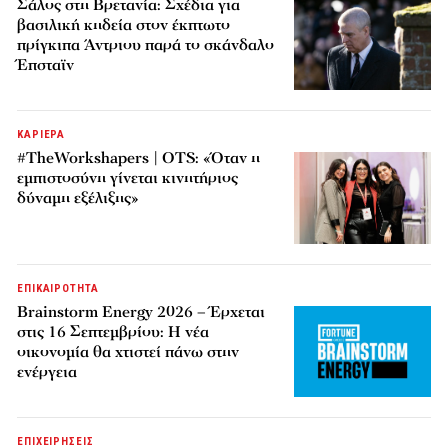
Σάλος στη Βρετανία: Σχέδια για
βασιλική κηδεία στον έκπτωτο
πρίγκιπα Άντριου παρά το σκάνδαλο
Έπσταϊν
ΚΑΡΙΕΡΑ
#TheWorkshapers | OTS: «Όταν η
εμπιστοσύνη γίνεται κινητήριος
δύναμη εξέλιξης»
ΕΠΙΚΑΙΡΟΤΗΤΑ
Brainstorm Energy 2026 – Έρχεται
στις 16 Σεπτεμβρίου: Η νέα
οικονομία θα χτιστεί πάνω στην
ενέργεια
ΕΠΙΧΕΙΡΗΣΕΙΣ