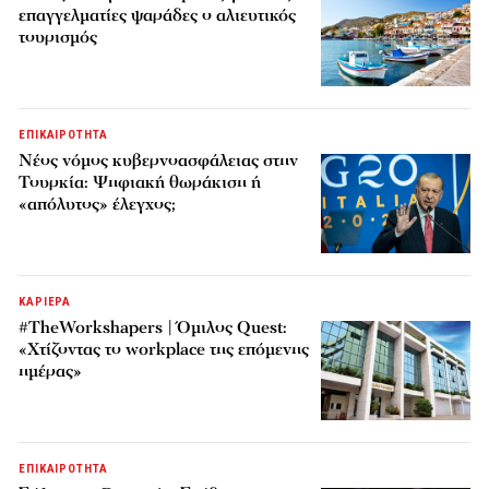
επαγγελματίες ψαράδες ο αλιευτικός
τουρισμός
ΕΠΙΚΑΙΡΟΤΗΤΑ
Νέος νόμος κυβερνοασφάλειας στην
Τουρκία: Ψηφιακή θωράκιση ή
«απόλυτος» έλεγχος;
ΚΑΡΙΕΡΑ
#TheWorkshapers | Όμιλος Quest:
«Χτίζοντας το workplace της επόμενης
ημέρας»
ΕΠΙΚΑΙΡΟΤΗΤΑ