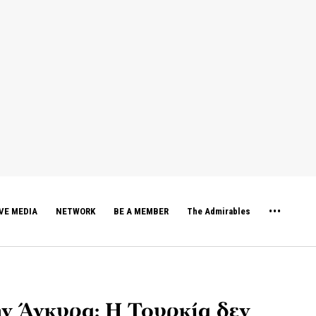
VE MEDIA
NETWORK
BE A MEMBER
The Admirables
ν Άγκυρα: Η Τουρκία δεν