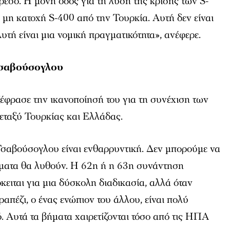
έσο. Η μόνη οδός για τη λύση της κρίσης των S-
 μη κατοχή S-400 από την Τουρκία. Αυτή δεν είναι
τή είναι μια νομική πραγματικότητα», ανέφερε.
Τσαβούσογλου
ξέφρασε την ικανοποίησή του για τη συνέχιση των
εταξύ Τουρκίας και Ελλάδας.
σαβούσογλου είναι ενθαρρυντική. Δεν μπορούμε να
ήματα θα λυθούν. Η 62η ή η 63η συνάντηση
όκειται για μια δύσκολη διαδικασία, αλλά όταν
τραπέζι, ο ένας ενώπιον του άλλου, είναι πολύ
ό. Αυτά τα βήματα χαιρετίζονται τόσο από τις ΗΠΑ