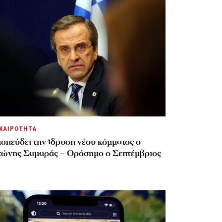
ΚΑΙΡΟΤΗΤΑ
σπεύδει την ίδρυση νέου κόμματος o
τώνης Σαμαράς – Ορόσημο ο Σεπτέμβριος