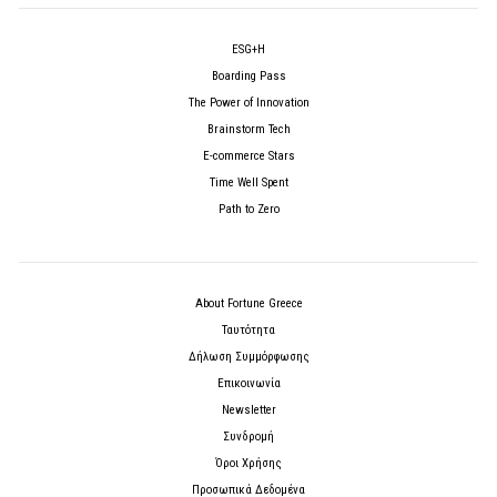
ESG+H
Boarding Pass
The Power of Innovation
Brainstorm Tech
E-commerce Stars
Time Well Spent
Path to Zero
About Fortune Greece
Ταυτότητα
Δήλωση Συμμόρφωσης
Επικοινωνία
Newsletter
Συνδρομή
Όροι Χρήσης
Προσωπικά Δεδομένα