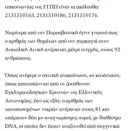
επικοινωνίας της ΓΓΠΠ είναι τα ακόλουθα:
2131510163, 2131510186, 2131510176.
Νωρίτερα από την Πυροσβεστική έγινε γνωστό πως
ο αριθμός των θυμάτων από την πυρκαγιά στην
Ανατολική Αττική ανέρχεται, μέχρι στιγμής, στους 92
ανθρώπους.
Όπως ανέφερε η σχετική ανακοίνωση, «η κατάσταση,
όπως αποτυπώνεται από τη Διεύθυνση
Εγκληματολογικών Ερευνών της Ελληνικής
Αστυνομίας, έχει ως εξής: ο αριθμός των
ταυτοποιημένων νεκρών ανέρχεται στους 81 και
υπάρχουν δύο μη αναγνωρίσιμες σοροί, με διαθέσιμο
DNA, οι οποίες δεν έχουν αναζητηθεί από συγγενικά