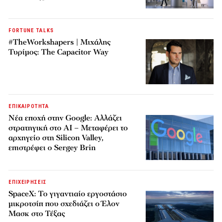
FORTUNE TALKS
#TheWorkshapers | Μιχάλης
Τυρίμος: The Capacitor Way
ΕΠΙΚΑΙΡΟΤΗΤΑ
Νέα εποχή στην Google: Αλλάζει
στρατηγική στο AI – Μεταφέρει το
αρχηγείο στη Silicon Valley,
επιστρέφει ο Sergey Brin
ΕΠΙΧΕΙΡΗΣΕΙΣ
SpaceX: Το γιγαντιαίο εργοστάσιο
μικροτσίπ που σχεδιάζει ο Έλον
Μασκ στο Τέξας