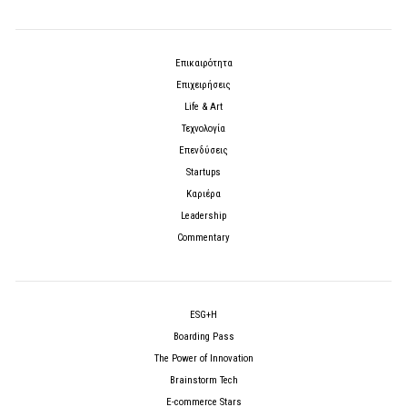
Επικαιρότητα
Επιχειρήσεις
Life & Art
Τεχνολογία
Επενδύσεις
Startups
Καριέρα
Leadership
Commentary
ESG+H
Boarding Pass
The Power of Innovation
Brainstorm Tech
E-commerce Stars