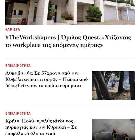
ΚΑΡΙΕΡΑ
#TheWorkshapers | Όμιλος Quest: «Χτίζοντας
το workplace της επόμενης ημέρας»
ΕΠΙΚΑΙΡΟΤΗΤΑ
Λυκαβηττός: Σε 57χρονη από την
Κυψέλη ανήκει η σορός – Πτώση από
ύψος δείχνουν τα πρώτα ευρήματα
ΕΠΙΚΑΙΡΟΤΗΤΑ
Κρήτη: Πολύ υψηλός κίνδυνος
πυρκαγιάς και την Κυριακή – Σε
επιφυλακή όλο το νησί