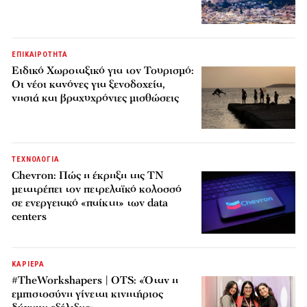
ΕΠΙΚΑΙΡΟΤΗΤΑ
Ειδικό Χωροταξικό για τον Τουρισμό:
Οι νέοι κανόνες για ξενοδοχεία,
νησιά και βραχυχρόνιες μισθώσεις
ΤΕΧΝΟΛΟΓΙΑ
Chevron: Πώς η έκρηξη της ΤΝ
μετατρέπει τον πετρελαϊκό κολοσσό
σε ενεργειακό «παίκτη» των data
centers
ΚΑΡΙΕΡΑ
#TheWorkshapers | OTS: «Όταν η
εμπιστοσύνη γίνεται κινητήριος