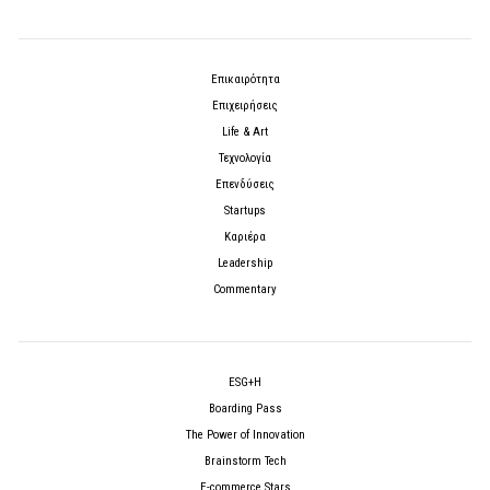
Επικαιρότητα
Επιχειρήσεις
Life & Art
Τεχνολογία
Επενδύσεις
Startups
Καριέρα
Leadership
Commentary
ESG+H
Boarding Pass
The Power of Innovation
Brainstorm Tech
E-commerce Stars