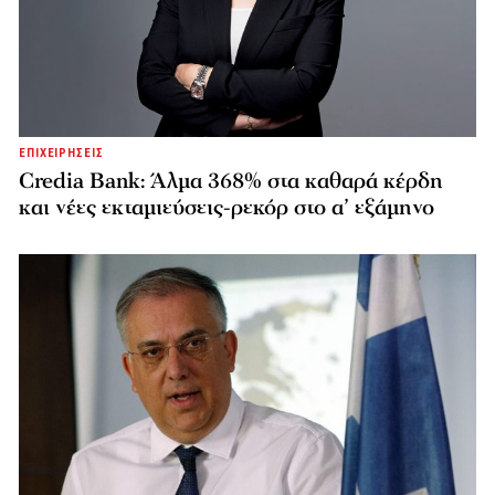
ΕΠΙΧΕΙΡΗΣΕΙΣ
Credia Bank: Άλμα 368% στα καθαρά κέρδη
και νέες εκταμιεύσεις-ρεκόρ στο α’ εξάμηνο