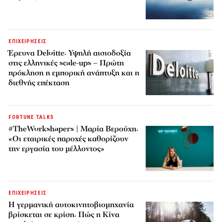
ΕΠΙΧΕΙΡΗΣΕΙΣ
Έρευνα Deloitte: Υψηλή αισιοδοξία
στις ελληνικές scale-ups – Πρώτη
πρόκληση η εμπορική ανάπτυξη και η
διεθνής επέκταση
FORTUNE TALKS
#TheWorkshapers | Μαρία Βερούχη:
«Οι εταιρικές παροχές καθορίζουν
την εργασία του μέλλοντος»
ΕΠΙΧΕΙΡΗΣΕΙΣ
Η γερμανική αυτοκινητοβιομηχανία
βρίσκεται σε κρίση: Πώς η Κίνα