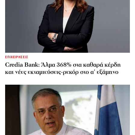
ΕΠΙΧΕΙΡΗΣΕΙΣ
Credia Bank: Άλμα 368% στα καθαρά κέρδη
και νέες εκταμιεύσεις-ρεκόρ στο α’ εξάμηνο