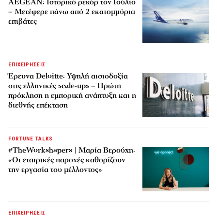
AEGEAN: Ιστορικό ρεκόρ τον Ιούλιο
– Μετέφερε πάνω από 2 εκατομμύρια
επιβάτες
ΕΠΙΧΕΙΡΗΣΕΙΣ
Έρευνα Deloitte: Υψηλή αισιοδοξία
στις ελληνικές scale-ups – Πρώτη
πρόκληση η εμπορική ανάπτυξη και η
διεθνής επέκταση
FORTUNE TALKS
#TheWorkshapers | Μαρία Βερούχη:
«Οι εταιρικές παροχές καθορίζουν
την εργασία του μέλλοντος»
ΕΠΙΧΕΙΡΗΣΕΙΣ