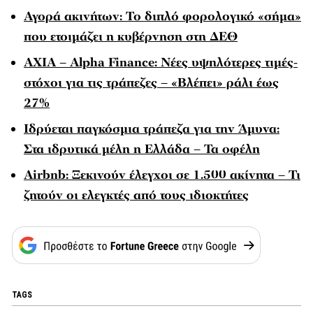
Αγορά ακινήτων: Το διπλό φορολογικό «σήμα»
που ετοιμάζει η κυβέρνηση στη ΔΕΘ
AXIA – Alpha Finance: Νέες υψηλότερες τιμές-
στόχοι για τις τράπεζες – «Βλέπει» ράλι έως
27%
Ιδρύεται παγκόσμια τράπεζα για την Άμυνα:
Στα ιδρυτικά μέλη η Ελλάδα – Τα οφέλη
Airbnb: Ξεκινούν έλεγχοι σε 1.500 ακίνητα – Τι
ζητούν οι ελεγκτές από τους ιδιοκτήτες
TAGS