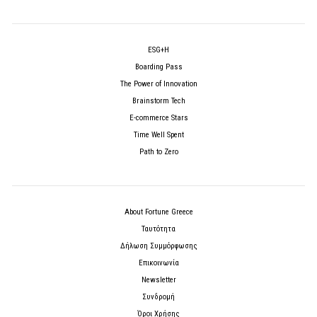
ESG+H
Boarding Pass
The Power of Innovation
Brainstorm Tech
E-commerce Stars
Time Well Spent
Path to Zero
About Fortune Greece
Ταυτότητα
Δήλωση Συμμόρφωσης
Επικοινωνία
Newsletter
Συνδρομή
Όροι Χρήσης