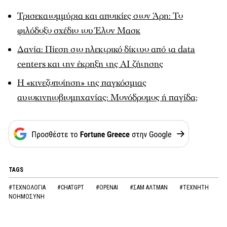
Τρισεκατομμύρια και αποικίες στον Άρη: Το
φιλόδοξο σχέδιο του Έλον Μασκ
Δανία: Πίεση στο ηλεκτρικό δίκτυο από τα data
centers και την έκρηξη της AI ζήτησης
Η «κινεζοποίηση» της παγκόσμιας
αυτοκινητοβιομηχανίας: Μονόδρομος ή παγίδα;
TAGS
#ΤΕΧΝΟΛΟΓΙΑ
#CHATGPT
#OPENAI
#ΣΑΜ ΑΛΤΜΑΝ
#ΤΕΧΝΗΤΗ
ΝΟΗΜΟΣΥΝΗ