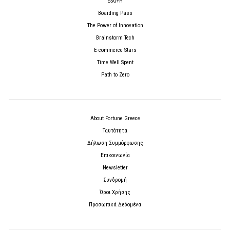
ESG+H
Boarding Pass
The Power of Innovation
Brainstorm Tech
E-commerce Stars
Time Well Spent
Path to Zero
About Fortune Greece
Ταυτότητα
Δήλωση Συμμόρφωσης
Επικοινωνία
Newsletter
Συνδρομή
Όροι Χρήσης
Προσωπικά Δεδομένα