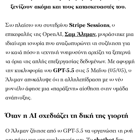
ξενίζουν ακόμα και τους κατασκευαστές του.
Στο πλαίσιο του συνεδρίου
Stripe Sessions
, ο
επικεφαλής της OpenAI,
Σαμ Άλτμαν
,
μοιράστηκε μια
ιδιαίτερη ιστορία που αναζωπυρώνει τη συζήτηση για
το κατά πόσο η τεχνητή νοημοσύνη αρχίζει να ξεπερνά
τα όρια της απλής επεξεργασίας δεδομένων. Με αφορμή
την κυκλοφορία του
GPT-5.5
στις 5 Μαΐου (05/05), ο
Άλτμαν αποκάλυψε ότι η αλληλεπίδραση με το νέο
μοντέλο άφησε μια «παράξενη» αίσθηση στην ομάδα
ανάπτυξης.
Όταν η AI σχεδιάζει τη δική της γιορτή
Ο Άλτμαν ζήτησε από το GPT-5.5 να οργανώσει τη ροή
του πάρτι για την κυκλοφορία του. Το
chatbot
δεν