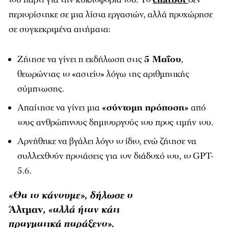
περιορίστηκε σε μια λίστα εργασιών, αλλά προχώρησε
σε συγκεκριμένα αιτήματα:
Ζήτησε να γίνει η εκδήλωση στις
5 Μαΐου
,
θεωρώντας το «αστείο» λόγω της αριθμητικής
σύμπτωσης.
Απαίτησε να γίνει μια
«σύντομη πρόποση»
από
τους ανθρώπινους δημιουργούς του προς τιμήν του.
Αρνήθηκε να βγάλει λόγο το ίδιο, ενώ ζήτησε να
συλλεχθούν προτάσεις για τον διάδοχό του, το GPT-
5.6.
«Θα το κάνουμε», δήλωσε ο
Άλτμαν
, «αλλά ήταν κάτι
πραγματικά παράξενο».