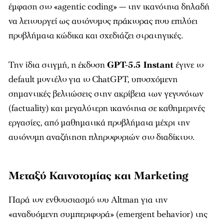
έμφαση στο «agentic coding» — την ικανότητα δηλαδή
να λειτουργεί ως αυτόνομος πράκτορας που επιλύει
προβλήματα κώδικα και σχεδιάζει στρατηγικές.
Την ίδια στιγμή, η έκδοση
GPT-5.5 Instant
έγινε το
default μοντέλο για το ChatGPT, υποσχόμενη
σημαντικές βελτιώσεις στην ακρίβεια των γεγονότων
(factuality) και μεγαλύτερη ικανότητα σε καθημερινές
εργασίες, από μαθηματικά προβλήματα μέχρι την
αυτόνομη αναζήτηση πληροφοριών στο διαδίκτυο.
Μεταξύ Καινοτομίας και Marketing
Παρά τον ενθουσιασμό του Altman για την
«αναδυόμενη συμπεριφορά» (emergent behavior) της