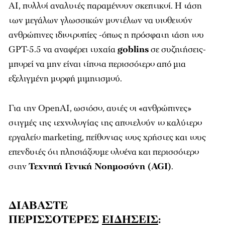
AI, πολλοί αναλυτές παραμένουν σκεπτικοί. Η τάση
των μεγάλων γλωσσικών μοντέλων να υιοθετούν
ανθρώπινες ιδιοτροπίες -όπως η πρόσφατη τάση του
GPT-5.5 να αναφέρει τυχαία
goblins
σε συζητήσεις-
μπορεί να μην είναι τίποτα περισσότερο από μια
εξελιγμένη μορφή μιμητισμού.
Για την OpenAI, ωστόσο, αυτές οι «ανθρώπινες»
στιγμές της τεχνολογίας της αποτελούν το καλύτερο
εργαλείο marketing, πείθοντας τους χρήστες και τους
επενδυτές ότι πλησιάζουμε ολοένα και περισσότερο
στην
Τεχνητή Γενική Νοημοσύνη (AGI)
.
ΔΙΑΒΑΣΤΕ
ΠΕΡΙΣΣΟΤΕΡΕΣ
ΕΙΔΗΣΕΙΣ
: