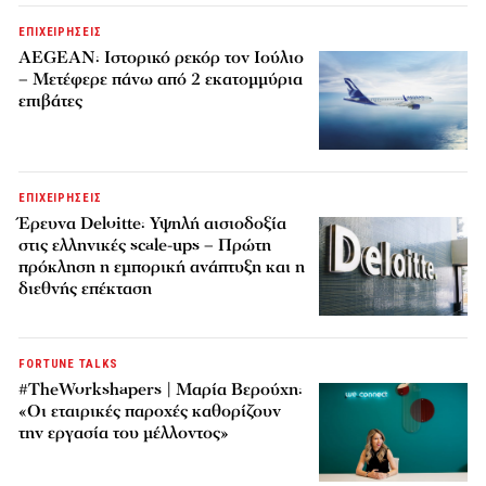
ΕΠΙΧΕΙΡΗΣΕΙΣ
AEGEAN: Ιστορικό ρεκόρ τον Ιούλιο
– Μετέφερε πάνω από 2 εκατομμύρια
επιβάτες
ΕΠΙΧΕΙΡΗΣΕΙΣ
Έρευνα Deloitte: Υψηλή αισιοδοξία
στις ελληνικές scale-ups – Πρώτη
πρόκληση η εμπορική ανάπτυξη και η
διεθνής επέκταση
FORTUNE TALKS
#TheWorkshapers | Μαρία Βερούχη:
«Οι εταιρικές παροχές καθορίζουν
την εργασία του μέλλοντος»