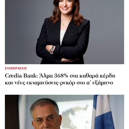
ΕΠΙΧΕΙΡΗΣΕΙΣ
Credia Bank: Άλμα 368% στα καθαρά κέρδη
και νέες εκταμιεύσεις-ρεκόρ στο α’ εξάμηνο