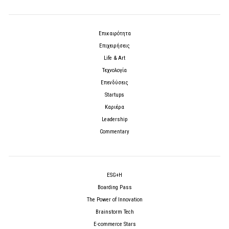
Επικαιρότητα
Επιχειρήσεις
Life & Art
Τεχνολογία
Επενδύσεις
Startups
Καριέρα
Leadership
Commentary
ESG+H
Boarding Pass
The Power of Innovation
Brainstorm Tech
E-commerce Stars