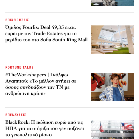
ΕΠΙΧΕΙΡΗΣΕΙΣ
Όμιλος Fourlis: Deal 49,35 εκατ.
ευρώ με την Trade Estates για το
μερίδιο του στο Sofia South Ring Mall
FORTUNE TALKS
#TheWorkshapers | Γκόλφω
Αγαπητού: «Το μέλλον ανήκει σε
όσους συνδυάζουν την ΤΝ με
ανθρώπινη κρίση»
ΕΠΕΝΔΥΣΕΙΣ
BlackRock: Η πώληση ευρώ από τις
ΗΠΑ για τη στήριξη του γεν αυξάνει
το γεωπολιτικό ρίσκο