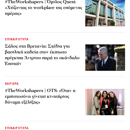
#TheWorkshapers | Όμιλος Quest:
«Χτίζοντας το workplace της επόμενης
ημέρας»
ΕΠΙΚΑΙΡΟΤΗΤΑ
Σάλος στη Βρετανία: Σχέδια για
βασιλική κηδεία στον έκπτωτο
πρίγκιπα Άντριου παρά το σκάνδαλο
Έπσταϊν
ΚΑΡΙΕΡΑ
#TheWorkshapers | OTS: «Όταν η
εμπιστοσύνη γίνεται κινητήριος
δύναμη εξέλιξης»
ΕΠΙΚΑΙΡΟΤΗΤΑ