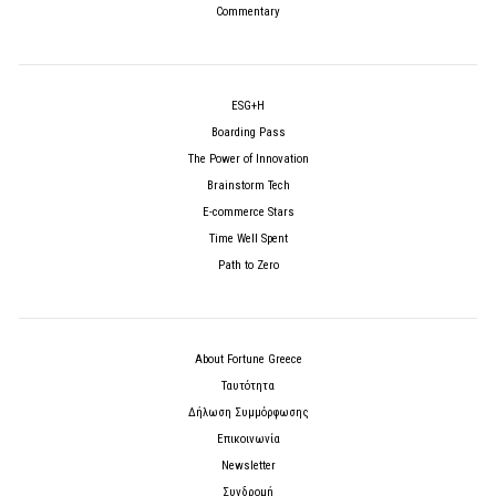
Commentary
ESG+H
Boarding Pass
The Power of Innovation
Brainstorm Tech
E-commerce Stars
Time Well Spent
Path to Zero
About Fortune Greece
Ταυτότητα
Δήλωση Συμμόρφωσης
Επικοινωνία
Newsletter
Συνδρομή