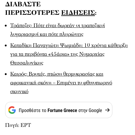
ΔΙΑΒΑΣΤΕ
ΠΕΡΙΣΣΟΤΕΡΕΣ
ΕΙΔΗΣΕΙΣ
:
Τράπεζες: Πότε είναι δωρεάν οι τραπεζικοί
λογαριασμοί και πότε πληρώνεις
Καταδίκη Παναγιώτη Ψωμιάδη: 10 χρόνια κάθειρξη
για τα περιβόητα «45άρια» της Νομαρχίας
Θεσσαλονίκης
Καιρός: Βροχές, πτώση θερμοκρασίας και
αφρικανική σκόνη – Επιμένει το φθινοπωρινό
σκηνικό
Πηγή: ΕΡΤ