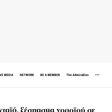
VE MEDIA
NETWORK
BE A MEMBER
The Admirables
νταϊό, ξέσπασμα νοροϊού σε