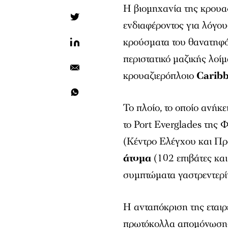
Η βιομηχανία της κρουαζ
ενδιαφέροντος για λόγο
κρούσματα του θανατηφό
περιστατικό μαζικής λοί
κρουαζιερόπλοιο
Caribb
Το πλοίο, το οποίο ανήκε
το Port Everglades της 
(Κέντρο Ελέγχου και 
άτομα
(102 επιβάτες κα
συμπτώματα γαστρεντερίτ
Η ανταπόκριση της εταιρ
πρωτόκολλα απομόνωσης 