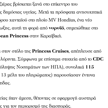
ιέρας βρίσκεται ξανά στο επίκεντρο του
υς δημόσιας υγείας. Μετά τα πρόσφατα ανησυχητικά
ρου χανταϊού στο πλοίο MV Hondius, ένα νέο
μωξης, αυτή τη φορά από
νοροϊό
, σημειώθηκε στο
ean Princess
στην Καραϊβική.
ι στον στόλο της
Princess Cruises
, απέπλευσε από
Φλόριντα. Σύμφωνα με επίσημα στοιχεία από το
CDC
Πρόληψης Νοσημάτων των ΗΠΑ), συνολικά
115
ι 13 μέλη του πληρώματος) παρουσίασαν έντονα
ιδας.
είας ήταν άμεση, θέτοντας σε εφαρμογή αυστηρά
για τον περιορισμό της διασποράς.