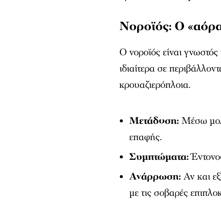
Νοροϊός: Ο «αόρ
Ο νοροϊός είναι γνωστός 
ιδιαίτερα σε περιβάλλον
κρουαζιερόπλοια.
Μετάδοση:
Μέσω μολ
επαφής.
Συμπτώματα:
Έντονος
Ανάρρωση:
Αν και εξ
με τις σοβαρές επιπλο