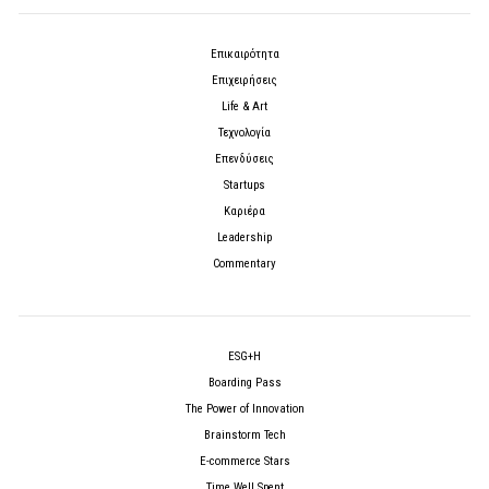
Επικαιρότητα
Επιχειρήσεις
Life & Art
Τεχνολογία
Επενδύσεις
Startups
Καριέρα
Leadership
Commentary
ESG+H
Boarding Pass
The Power of Innovation
Brainstorm Tech
E-commerce Stars
Time Well Spent