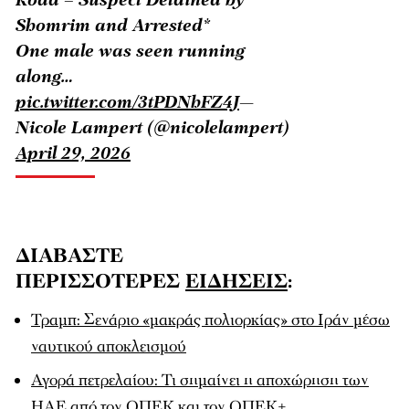
Shomrim and Arrested*
One male was seen running
along…
pic.twitter.com/3tPDNhFZ4J
—
Nicole Lampert (@nicolelampert)
April 29, 2026
ΔΙΑΒΑΣΤΕ
ΠΕΡΙΣΣΟΤΕΡΕΣ
ΕΙΔΗΣΕΙΣ
:
Τραμπ: Σενάριο «μακράς πολιορκίας» στο Ιράν μέσω
ναυτικού αποκλεισμού
Αγορά πετρελαίου: Τι σημαίνει η αποχώρηση των
ΗΑΕ από τον ΟΠΕΚ και τον ΟΠΕΚ+