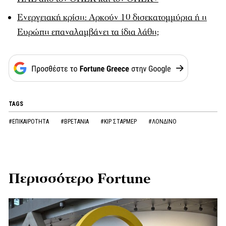
Ενεργειακή κρίση: Αρκούν 10 δισεκατομμύρια ή η
Ευρώπη επαναλαμβάνει τα ίδια λάθη;
TAGS
#ΕΠΙΚΑΙΡΟΤΗΤΑ
#ΒΡΕΤΑΝΙΑ
#ΚΙΡ ΣΤΑΡΜΕΡ
#ΛΟΝΔΙΝΟ
Περισσότερο Fortune