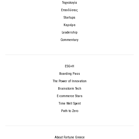
Τεχνολογία
Επενδύσεις
Startups
Καριέρα
Leadership
Commentary
ESG+H
Boarding Pass
The Power of Innovation
Brainstorm Tech
E-commerce Stars
Time Well Spent
Path to Zero
About Fortune Greece