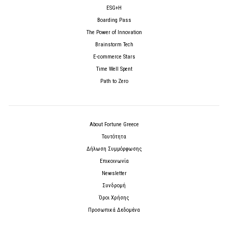
ESG+H
Boarding Pass
The Power of Innovation
Brainstorm Tech
E-commerce Stars
Time Well Spent
Path to Zero
About Fortune Greece
Ταυτότητα
Δήλωση Συμμόρφωσης
Επικοινωνία
Newsletter
Συνδρομή
Όροι Χρήσης
Προσωπικά Δεδομένα