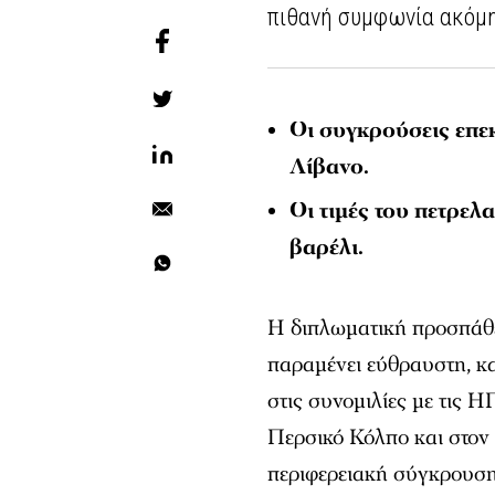
πιθανή συμφωνία ακόμη
Οι συγκρούσεις επεκ
Λίβανο.
Οι τιμές του πετρελ
βαρέλι.
Η διπλωματική προσπάθ
παραμένει εύθραυστη, κα
στις συνομιλίες με τις Η
Περσικό Κόλπο και στον
περιφερειακή σύγκρουση