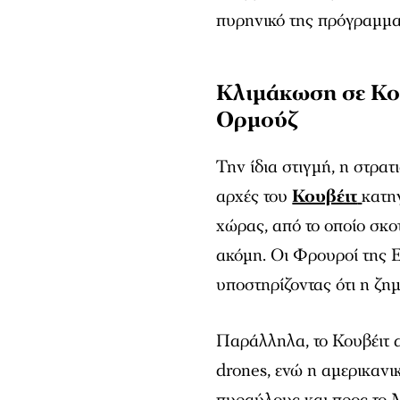
πυρηνικό της πρόγραμμα 
Κλιμάκωση σε Κου
Ορμούζ
Την ίδια στιγμή, η στρατ
αρχές του
Κουβέιτ
κατη
χώρας, από το οποίο σκ
ακόμη. Οι Φρουροί της 
υποστηρίζοντας ότι η ζη
Παράλληλα, το Κουβέιτ 
drones, ενώ η αμερικαν