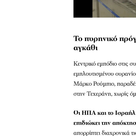
Το πυρηνικό πρόγ
αγκάθι
Κεντρικό εμπόδιο στις συ
εμπλουτισμένου ουρανίο
Μάρκο Ρούμπιο, παραδέχθ
στην Τεχεράνη, χωρίς όμ
Οι ΗΠΑ και το Ισραήλ
επιδιώκει την απόκτ
απορρίπτει διαχρονικά τι