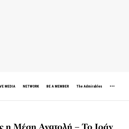
VE MEDIA
NETWORK
BE A MEMBER
The Admirables
ς η Μέση Ανατολή – Το Ιράν