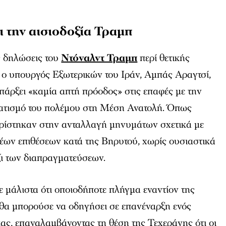
ι την αισιοδοξία Τραμπ
ς δηλώσεις του
Ντόναλντ Τραμπ
περί θετικής
 ο υπουργός Εξωτερικών του Ιράν, Αμπάς Αραγτσί,
υπάρξει «καμία απτή πρόοδος» στις επαφές με την
ματισμό του πολέμου στη Μέση Ανατολή. Όπως
ιορίστηκαν στην ανταλλαγή μηνυμάτων σχετικά με
έων επιθέσεων κατά της Βηρυτού, χωρίς ουσιαστικά
ζι των διαπραγματεύσεων.
 μάλιστα ότι οποιοδήποτε πλήγμα εναντίον της
θα μπορούσε να οδηγήσει σε επανέναρξη ενός
ας, επαναλαμβάνοντας τη θέση της Τεχεράνης ότι οι