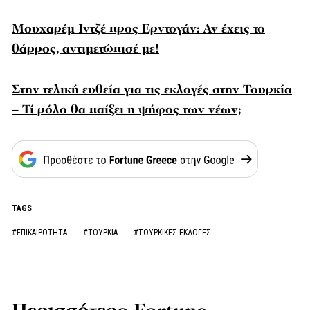
Μουχαρέμ Ιντζέ προς Ερντογάν: Αν έχεις το
θάρρος, αντιμετώπισέ με!
Στην τελική ευθεία για τις εκλογές στην Τουρκία
– Τί ρόλο θα παίξει η ψήφος των νέων;
TAGS
#ΕΠΙΚΑΙΡΟΤΗΤΑ
#ΤΟΥΡΚΙΑ
#ΤΟΥΡΚΙΚΕΣ ΕΚΛΟΓΕΣ