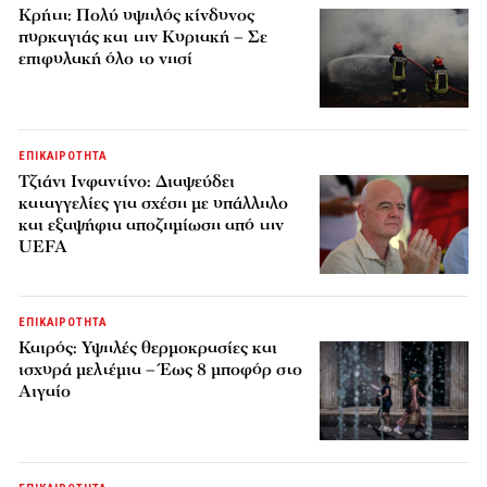
Κρήτη: Πολύ υψηλός κίνδυνος
πυρκαγιάς και την Κυριακή – Σε
επιφυλακή όλο το νησί
ΕΠΙΚΑΙΡΟΤΗΤΑ
Τζιάνι Ινφαντίνο: Διαψεύδει
καταγγελίες για σχέση με υπάλληλο
και εξαψήφια αποζημίωση από την
UEFA
ΕΠΙΚΑΙΡΟΤΗΤΑ
Καιρός: Υψηλές θερμοκρασίες και
ισχυρά μελτέμια – Έως 8 μποφόρ στο
Αιγαίο