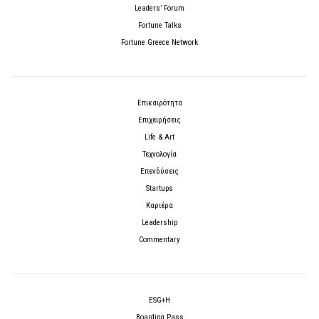
Leaders’ Forum
Fortune Talks
Fortune Greece Network
Επικαιρότητα
Επιχειρήσεις
Life & Art
Τεχνολογία
Επενδύσεις
Startups
Καριέρα
Leadership
Commentary
ESG+H
Boarding Pass