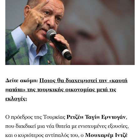
Δείτε ακόμη:
Ποιος θα διαχειριστεί την «καυτή
πατάτα» της τουρκικής οικονομίας μετά τις
εκλογές;
Ο πρόεδρος της Τουρκίας
Ρετζέπ Ταγίπ Ερντογάν
,
που διεκδικεί μια νέα θητεία με ενισχυμένες εξουσίες,
και ο κυριότερος αντίπαλός του, ο
Μουχαρέμ Ιντζέ