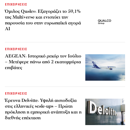
ΕΠΙΧΕΙΡΗΣΕΙΣ
Όμιλος Qualco: Εξαγοράζει το 50,1%
της Multiverse και ενισχύει την
παρουσία του στην ευρωπαϊκή αγορά
AI
ΕΠΙΧΕΙΡΗΣΕΙΣ
AEGEAN: Ιστορικό ρεκόρ τον Ιούλιο
– Μετέφερε πάνω από 2 εκατομμύρια
επιβάτες
ΕΠΙΧΕΙΡΗΣΕΙΣ
Έρευνα Deloitte: Υψηλή αισιοδοξία
στις ελληνικές scale-ups – Πρώτη
πρόκληση η εμπορική ανάπτυξη και η
διεθνής επέκταση