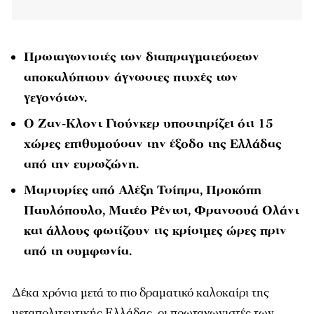
Πρωταγωνιστές των διαπραγματεύσεων
αποκαλύπτουν άγνωστες πτυχές των
γεγονότων.
Ο Ζαν-Κλοντ Γιούνκερ υποστηρίζει ότι 15
χώρες επιθυμούσαν την έξοδο της Ελλάδας
από την ευρωζώνη.
Μαρτυρίες από Αλέξη Τσίπρα, Προκόπη
Παυλόπουλο, Ματέο Ρέντσι, Φρανσουά Ολάντ
και άλλους φωτίζουν τις κρίσιμες ώρες πριν
από τη συμφωνία.
Δέκα χρόνια μετά το πιο δραματικό καλοκαίρι της
μεταπολιτευτικής Ελλάδας, οι πρωταγωνιστές των