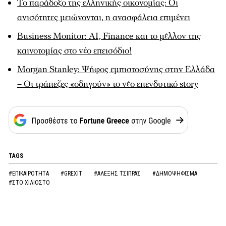
Το παράδοξο της ελληνικής οικονομίας: Οι
ανισότητες μειώνονται, η ανασφάλεια επιμένει
Business Monitor: AI, Finance και το μέλλον της
καινοτομίας στο νέο επεισόδιο!
Morgan Stanley: Ψήφος εμπιστοσύνης στην Ελλάδα
– Οι τράπεζες «οδηγούν» το νέο επενδυτικό story
TAGS
#ΕΠΙΚΑΙΡΟΤΗΤΑ
#GREXIT
#ΑΛΕΞΗΣ ΤΣΙΠΡΑΣ
#ΔΗΜΟΨΗΦΙΣΜΑ
#ΣΤΟ ΧΙΛΙΟΣΤΟ