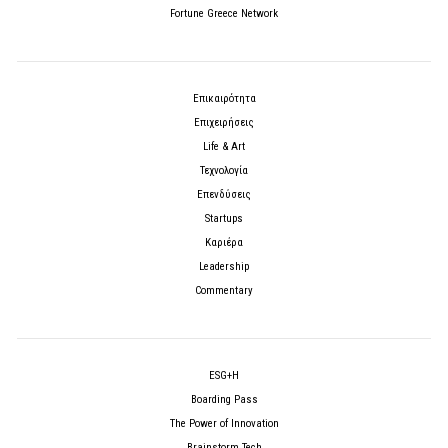
Fortune Greece Network
Επικαιρότητα
Επιχειρήσεις
Life & Art
Τεχνολογία
Επενδύσεις
Startups
Καριέρα
Leadership
Commentary
ESG+H
Boarding Pass
The Power of Innovation
Brainstorm Tech