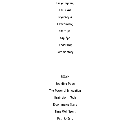
Επιχειρήσεις
Life & Art
Τεχνολογία
Επενδύσεις
Startups
Καριέρα
Leadership
Commentary
ESG+H
Boarding Pass
The Power of Innovation
Brainstorm Tech
E-commerce Stars
Time Well Spent
Path to Zero