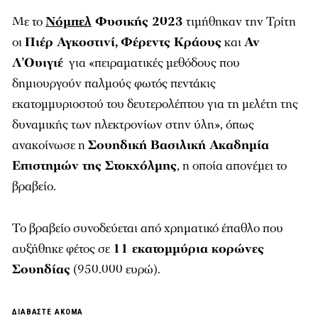
Με το
Νόμπελ
Φυσικής 2023
τιμήθηκαν την Τρίτη
οι
Πιέρ Αγκοστινί,
Φέρεντς Κράους
και
Αν
Λ’Ουιγιέ
για «πειραματικές μεθόδους που
δημιουργούν παλμούς φωτός πεντάκις
εκατομμυριοστού του δευτερολέπτου για τη μελέτη της
δυναμικής των ηλεκτρονίων στην ύλη», όπως
ανακοίνωσε η
Σουηδική Βασιλική Ακαδημία
Επιστημών της Στοκχόλμης
, η οποία απονέμει το
βραβείο.
Το βραβείο συνοδεύεται από χρηματικό έπαθλο που
αυξήθηκε φέτος σε
11 εκατομμύρια κορώνες
Σουηδίας
(950.000 ευρώ).
ΔΙΑΒΑΣΤΕ ΑΚΟΜΑ