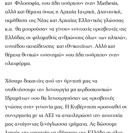
και Φιλοσοφία, που ήδη υπάρχουν στην Mathesis,
αλλά και θέματα όπως η Αρχαία Ιατρική, Διαιτητική,
εκμάθηση της Νέας και Αρχαίας Ελληνικής γλώσσας
κ.α. θα μπορούσαν να γίνουν επιτυχείς πρεσβευτές της
Ελλάδας σε φιλομαθείς ανθρώπους όλων των ηλικιών,
επιπέδου εκπαίδευσης και εθνικοτήτων. Αλλά και
θέματα θετικών επιστημών που ήδη υπάρχουν στην
πλατφόρμα.
Χάσαμε δεκαετίες από την άρνησή μας να
υιοθετήσουμε την λειτουργία μη κερδοσκοπικών
Ιδρυμάτων που θα λειτουργούσαν ως πρεσβευτές
γνώσης στην γειτονία μας. Η Κυβέρνηση προσπαθεί σε
συνεργασία με τα ΑΕΙ να αναπληρώσει την αποτυχία
μας ανοίγοντας ξενόγλωσσα τμήματα. Ας δώσουμε
λοιπόν την ευκαιρία να εξάγουμε την Ελλάδα σε όλον