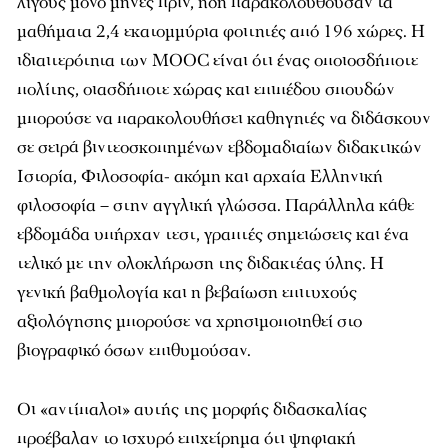
λίγους μόνο μήνες πριν, ήδη παρακολουθούσαν τα
μαθήματα 2,4 εκατομμύρια φοιτητές από 196 χώρες. Η
ιδιαιτερότητα των MOOC είναι ότι ένας οποιοσδήποτε
πολίτης, οιασδήποτε χώρας και επιπέδου σπουδών
μπορούσε να παρακολουθήσει καθηγητές να διδάσκουν
σε σειρά βιντεοσκοπημένων εβδομαδιαίων διδακτικών
Ιστορία, Φιλοσοφία- ακόμη και αρχαία Ελληνική
φιλοσοφία – στην αγγλική γλώσσα. Παράλληλα κάθε
εβδομάδα υπήρχαν τεστ, γραπτές σημειώσεις και ένα
τελικό με την ολοκλήρωση της διδακτέας ύλης. Η
γενική βαθμολογία και η βεβαίωση επιτυχούς
αξιολόγησης μπορούσε να χρησιμοποιηθεί στο
βιογραφικό όσων επιθυμούσαν.
Οι «αντίπαλοι» αυτής της μορφής διδασκαλίας
προέβαλαν το ισχυρό επιχείρημα ότι ψηφιακή