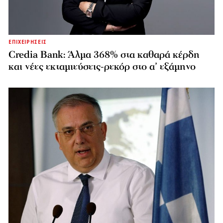
ΕΠΙΧΕΙΡΗΣΕΙΣ
Credia Bank: Άλμα 368% στα καθαρά κέρδη
και νέες εκταμιεύσεις-ρεκόρ στο α’ εξάμηνο