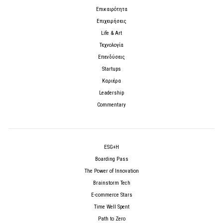
Επικαιρότητα
Επιχειρήσεις
Life & Art
Τεχνολογία
Επενδύσεις
Startups
Καριέρα
Leadership
Commentary
ESG+H
Boarding Pass
The Power of Innovation
Brainstorm Tech
E-commerce Stars
Time Well Spent
Path to Zero