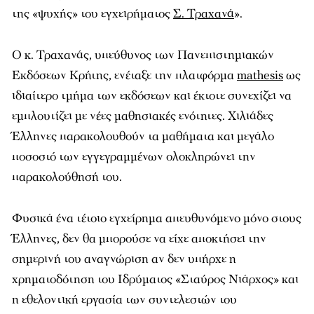
της «ψυχής» του εγχειρήματος
Σ. Τραχανά
».
O κ. Τραχανάς, υπεύθυνος των Πανεπιστημιακών
Εκδόσεων Κρήτης, ενέταξε την πλατφόρμα
mathesis
ως
ιδιαίτερο τμήμα των εκδόσεων και έκτοτε συνεχίζει να
εμπλουτίζει με νέες μαθησιακές ενότητες. Χιλιάδες
Έλληνες παρακολουθούν τα μαθήματα και μεγάλο
ποσοστό των εγγεγραμμένων ολοκληρώνει την
παρακολούθησή του.
Φυσικά ένα τέτοιο εγχείρημα απευθυνόμενο μόνο στους
Έλληνες, δεν θα μπορούσε να είχε αποκτήσει την
σημερινή του αναγνώριση αν δεν υπήρχε η
χρηματοδότηση του Ιδρύματος «Σταύρος Νιάρχος» και
η εθελοντική εργασία των συντελεστών του