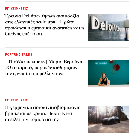
ΕΠΙΧΕΙΡΗΣΕΙΣ
Έρευνα Deloitte: Υψηλή αισιοδοξία
στις ελληνικές scale-ups – Πρώτη
πρόκληση η εμπορική ανάπτυξη και η
διεθνής επέκταση
FORTUNE TALKS
#TheWorkshapers | Μαρία Βερούχη:
«Οι εταιρικές παροχές καθορίζουν
την εργασία του μέλλοντος»
ΕΠΙΧΕΙΡΗΣΕΙΣ
Η γερμανική αυτοκινητοβιομηχανία
βρίσκεται σε κρίση: Πώς η Κίνα
απειλεί την κυριαρχία της