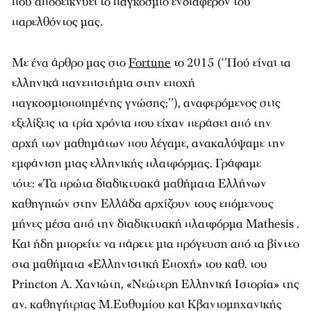
που αποδεικνύει το παγκόσμιο ενδιαφέρον του
παρελθόντος μας.
Με ένα άρθρο μας στο
Fortune
το 2015 (‘’Πού είναι τα
ελληνικά πανεπιστήμια στην εποχή
παγκοσμιοποιημένης γνώσης;’’), αναφερόμενος στις
εξελίξεις τα τρία χρόνια που είχαν περάσει από την
αρχή των μαθημάτων που λέγαμε, ανακαλύψαμε την
εμφάνιση μιας ελληνικής πλατφόρμας. Γράφαμε
τότε: «Τα πρώτα διαδικτυακά μαθήματα Ελλήνων
καθηγητών στην Ελλάδα αρχίζουν τους επόμενους
μήνες μέσα από την διαδικτυακή πλατφόρμα Mathesis .
Και ήδη μπορείτε να πάρετε μια πρόγευση από τα βίντεο
στα μαθήματα «Ελληνιστική Εποχή» του καθ. του
Princton Α. Χανιώτη, «Νεώτερη Ελληνική Ιστορία» της
αν. καθηγήτριας Μ.Ευθυμίου και Κβαντομηχανικής