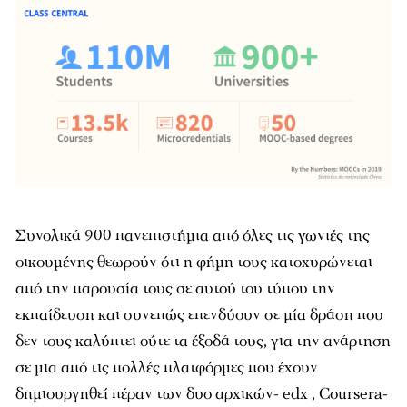
Συνολικά 900 πανεπιστήμια από όλες τις γωνιές της
οικουμένης θεωρούν ότι η φήμη τους κατοχυρώνεται
από την παρουσία τους σε αυτού του τύπου την
εκπαίδευση και συνεπώς επενδύουν σε μία δράση που
δεν τους καλύπτει ούτε τα έξοδά τους, για την ανάρτηση
σε μια από τις πολλές πλατφόρμες που έχουν
δημιουργηθεί πέραν των δυο αρχικών- edx , Coursera-