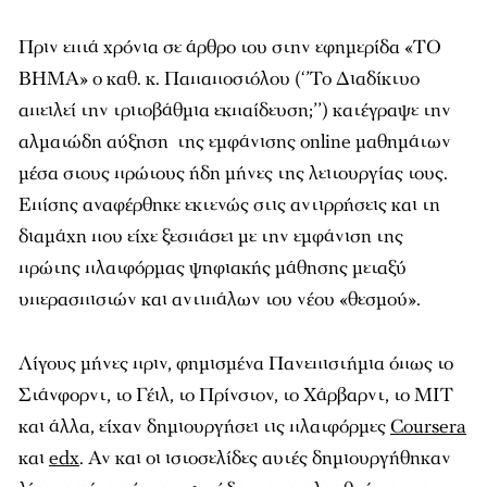
Πριν επτά χρόνια σε άρθρο του στην εφημερίδα «ΤΟ
ΒΗΜΑ» ο καθ. κ. Παπαποστόλου (‘’Το Διαδίκτυο
απειλεί την τριτοβάθμια εκπαίδευση;’’) κατέγραψε την
αλματώδη αύξηση της εμφάνισης online μαθημάτων
μέσα στους πρώτους ήδη μήνες της λειτουργίας τους.
Επίσης αναφέρθηκε εκτενώς στις αντιρρήσεις και τη
διαμάχη που είχε ξεσπάσει με την εμφάνιση της
πρώτης πλατφόρμας ψηφιακής μάθησης μεταξύ
υπερασπιστών και αντιπάλων του νέου «θεσμού».
Λίγους μήνες πριν, φημισμένα Πανεπιστήμια όπως το
Στάνφορντ, το Γέιλ, το Πρίνστον, το Χάρβαρντ, το ΜΙΤ
και άλλα, είχαν δημιουργήσει τις πλατφόρμες
Coursera
και
edx
. Αν και οι ιστοσελίδες αυτές δημιουργήθηκαν