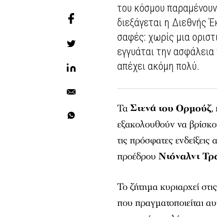
του κόσμου παραμένουν 
διεξάγεται η Διεθνής Έ
σαφές: χωρίς μια ορισ
εγγυάται την ασφάλεια
απέχει ακόμη πολύ.
Τα
Στενά του Ορμούζ
,
εξακολουθούν να βρίσκον
τις πρόσφατες ενδείξεις
προέδρου
Ντόναλντ Τρ
Το ζήτημα κυριαρχεί στι
που πραγματοποιείται α