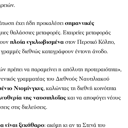
ρειών.
τάτωση έχει ήδη προκαλέσει
σημαντικές
ιες θαλάσσιες μεταφορές. Εταιρείες μεταφοράς
χουν
πλοία εγκλωβισμένα
στον Περσικό Κόλπο,
ς γραμμές διεθνώς καταγράφουν έντονη άνοδο.
ν πρέπει να παραμείνει η απόλυτη προτεραιότητα»,
γενικός γραμματέας του Διεθνούς Ναυτιλιακού
ένιο Ντομίνγκες
, καλώντας τη διεθνή κοινότητα
λευθερία της ναυσιπλοΐας
και να αποφύγει νέους
εις στις διελεύσεις.
α είναι ξεκάθαρο
: ακόμη κι αν τα Στενά του