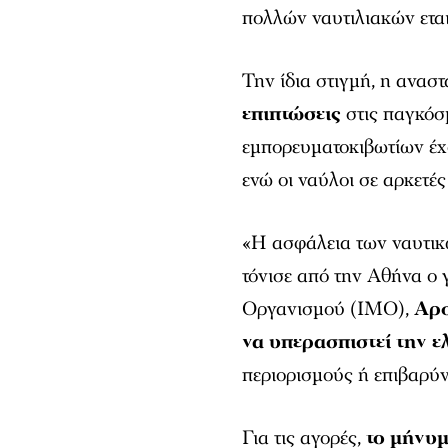
πολλών ναυτιλιακών εται
Την ίδια στιγμή, η ανασ
επιπτώσεις
στις παγκόσμ
εμπορευματοκιβωτίων έ
ενώ οι ναύλοι σε αρκετέ
«Η ασφάλεια των ναυτικώ
τόνισε από την Αθήνα ο 
Οργανισμού (IMO),
Αρσ
να υπερασπιστεί την ε
περιορισμούς ή επιβαρύνσ
Για τις αγορές,
το μήνυμ