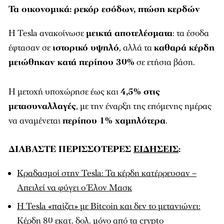
Τα οικονομικά: ρεκόρ εσόδων, πτώση κερδών
Η Tesla ανακοίνωσε
μεικτά αποτελέσματα
: τα έσοδα
έφτασαν σε
ιστορικό υψηλό
, αλλά τα
καθαρά κέρδη
μειώθηκαν κατά περίπου 30%
σε ετήσια βάση.
Η μετοχή υποχώρησε έως και
4,5% στις
μετασυναλλαγές
, με την έναρξη της επόμενης ημέρας
να αναμένεται
περίπου 1% χαμηλότερα
.
ΔΙΑΒΑΣΤΕ ΠΕΡΙΣΣΟΤΕΡΕΣ
ΕΙΔΗΣΕΙΣ
:
Κραδασμοί στην Tesla: Τα κέρδη κατέρρευσαν –
Απειλεί να φύγει ο Έλον Μασκ
Η Tesla «παίζει» με Bitcoin και δεν το μετανιώνει:
Κέρδη 80 εκατ. δολ. μόνο από τα crypto