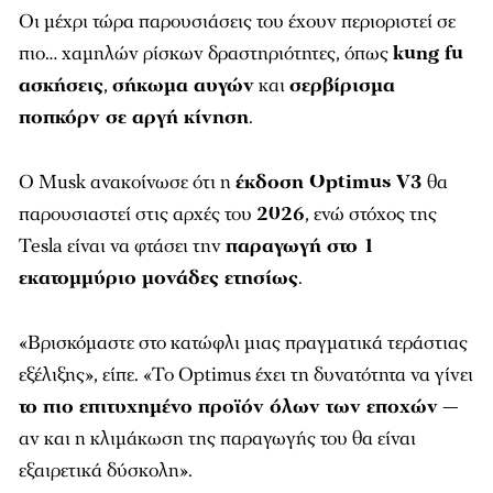
Οι μέχρι τώρα παρουσιάσεις του έχουν περιοριστεί σε
πιο… χαμηλών ρίσκων δραστηριότητες, όπως
kung fu
ασκήσεις
,
σήκωμα αυγών
και
σερβίρισμα
ποπκόρν σε αργή κίνηση
.
Ο Musk ανακοίνωσε ότι η
έκδοση Optimus V3
θα
παρουσιαστεί στις αρχές του
2026
, ενώ στόχος της
Tesla είναι να φτάσει την
παραγωγή στο 1
εκατομμύριο μονάδες ετησίως
.
«Βρισκόμαστε στο κατώφλι μιας πραγματικά τεράστιας
εξέλιξης», είπε. «Το Optimus έχει τη δυνατότητα να γίνει
το πιο επιτυχημένο προϊόν όλων των εποχών
—
αν και η κλιμάκωση της παραγωγής του θα είναι
εξαιρετικά δύσκολη».