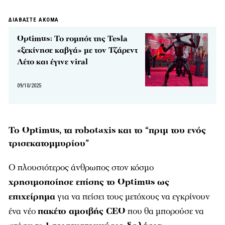
ΔΙΑΒΑΣΤΕ ΑΚΟΜΑ
Optimus: Το rομπότ της Tesla
«ξεκίνησε καβγά» με τον Τζάρεντ
Λέτο και έγινε viral
09/10/2025
Το Optimus, τα robotaxis και το “πριμ του ενός
τρισεκατομμυρίου”
Ο πλουσιότερος άνθρωπος στον κόσμο
χρησιμοποίησε επίσης το Optimus ως
επιχείρημα
για να πείσει τους μετόχους να εγκρίνουν
ένα νέο
πακέτο αμοιβής CEO
που θα μπορούσε να