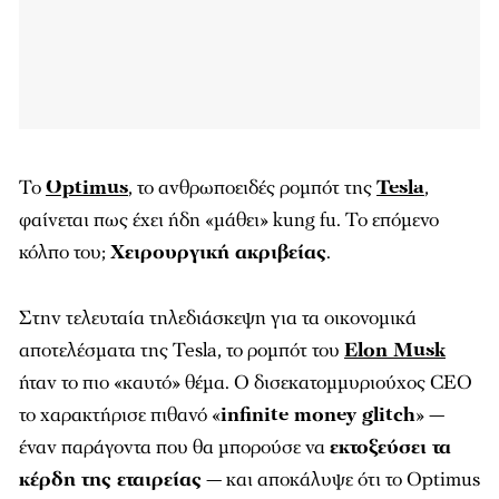
Το
Optimus
, το ανθρωποειδές ρομπότ της
Tesla
,
φαίνεται πως έχει ήδη «μάθει» kung fu. Το επόμενο
κόλπο του;
Χειρουργική ακριβείας
.
Στην τελευταία τηλεδιάσκεψη για τα οικονομικά
αποτελέσματα της Tesla, το ρομπότ του
Elon Musk
ήταν το πιο «καυτό» θέμα. Ο δισεκατομμυριούχος CEO
το χαρακτήρισε πιθανό «
infinite money glitch
» —
έναν παράγοντα που θα μπορούσε να
εκτοξεύσει τα
κέρδη της εταιρείας
— και αποκάλυψε ότι το Optimus