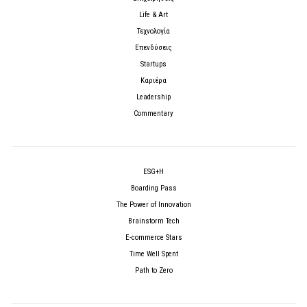
Life & Art
Τεχνολογία
Επενδύσεις
Startups
Καριέρα
Leadership
Commentary
ESG+H
Boarding Pass
The Power of Innovation
Brainstorm Tech
E-commerce Stars
Time Well Spent
Path to Zero