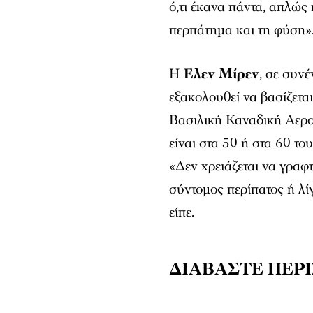
ό,τι έκανα πάντα, απλώς
περπάτημα και τη φύση»
Η
Ελεν Μίρεν
, σε συν
εξακολουθεί να βασίζετα
Βασιλική Καναδική Αεροπ
είναι στα 50 ή στα 60 τ
«Δεν χρειάζεται να γραφ
σύντομος περίπατος ή λ
είπε.
ΔΙΑΒΑΣΤΕ ΠΕΡ