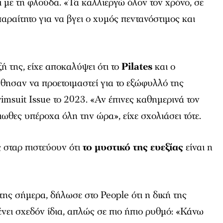
ι με τη φλούδα. «Τα καλλιεργώ όλον τον χρόνο, σε
αραίτητο για να βγει ο χυμός πεντανόστιμος και
ή της, είχε αποκαλύψει ότι το
Pilates
και ο
θησαν να προετοιμαστεί για το εξώφυλλό της
wimsuit Issue
το 2023. «Αν έπινες καθημερινά τον
ιωθες υπέροχα όλη την ώρα», είχε σχολιάσει τότε.
ς σταρ πιστεύουν ότι
το μυστικό της ευεξίας
είναι η
 της σήμερα, δήλωσε στο
People
ότι η δική της
ει σχεδόν ίδια, απλώς σε πιο ήπιο ρυθμό: «Κάνω