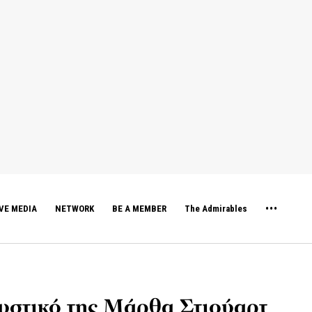
VE MEDIA
NETWORK
BE A MEMBER
The Admirables
 μυστικό της Μάρθα Στιούαρτ