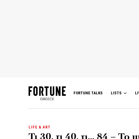
FORTUNE TALKS
LISTS
LI
LIFE & ART
Τι 30, τι 40, τι… 84 – Το