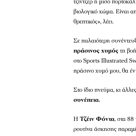
τζίντζερ ή μισό πορτοκάλ
βιολογικό χώμα. Είναι απ
θρεπτικός», λέει.
Σε παλαιότερη συνέντευξ
πράσινος χυμός
τη βοή
στο
Sports Illustrated S
πράσινο χυμό μου, θα έν
Στο ίδιο πνεύμα, κι άλλε
συνέπεια.
Η
Τζέιν Φόντα
, στα 88
ρουτίνα άσκησης παραμέν