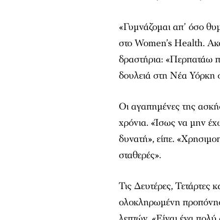
«Γυμνάζομαι απ’ όσο θυμ
στο
Women’s Health
. Ακ
δραστήρια: «Περπατάω π
δουλειά στη Νέα Υόρκη σ
Οι αγαπημένες της ασκή
χρόνια. «Ίσως να μην έχ
δυνατή», είπε. «Χρησιμοπ
σταθερές».
Τις Δευτέρες, Τετάρτες κ
ολοκληρωμένη προπόνηση
λεπτών. «Είναι ένα πολύ 