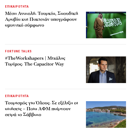
ΕΠΙΚΑΙΡΟΤΗΤΑ
Μέση Ανατολή: Τουρκία, Σαουδική
Αραβία και Πακιστάν υπογράφουν
αμυντικό σύμφωνο
FORTUNE TALKS
#TheWorkshapers | Μιχάλης
Τυρίμος: The Capacitor Way
ΕΠΙΚΑΙΡΟΤΗΤΑ
Τουρισμός για Όλους: Σε εξέλιξη οι
αιτήσεις – Ποια ΑΦΜ παίρνουν
σειρά το Σάββατο