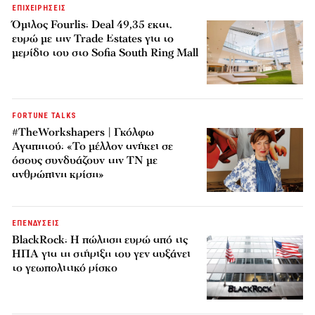
ΕΠΙΧΕΙΡΗΣΕΙΣ
Όμιλος Fourlis: Deal 49,35 εκατ.
ευρώ με την Trade Estates για το
μερίδιο του στο Sofia South Ring Mall
FORTUNE TALKS
#TheWorkshapers | Γκόλφω
Αγαπητού: «Το μέλλον ανήκει σε
όσους συνδυάζουν την ΤΝ με
ανθρώπινη κρίση»
ΕΠΕΝΔΥΣΕΙΣ
BlackRock: Η πώληση ευρώ από τις
ΗΠΑ για τη στήριξη του γεν αυξάνει
το γεωπολιτικό ρίσκο