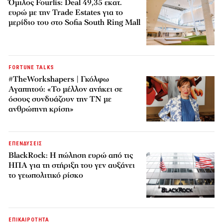
Όμιλος Fourlis: Deal 49,35 εκατ.
ευρώ με την Trade Estates για το
μερίδιο του στο Sofia South Ring Mall
FORTUNE TALKS
#TheWorkshapers | Γκόλφω
Αγαπητού: «Το μέλλον ανήκει σε
όσους συνδυάζουν την ΤΝ με
ανθρώπινη κρίση»
ΕΠΕΝΔΥΣΕΙΣ
BlackRock: Η πώληση ευρώ από τις
ΗΠΑ για τη στήριξη του γεν αυξάνει
το γεωπολιτικό ρίσκο
ΕΠΙΚΑΙΡΟΤΗΤΑ