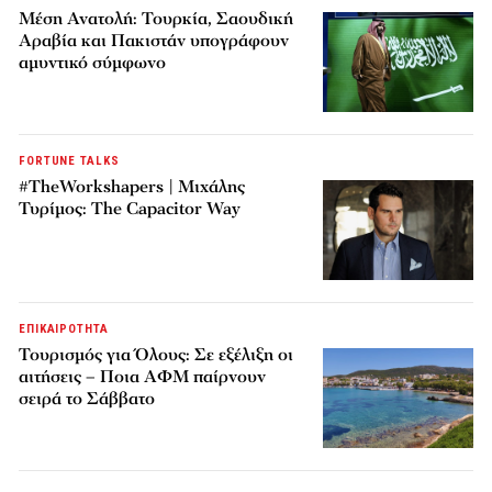
Μέση Ανατολή: Τουρκία, Σαουδική
Αραβία και Πακιστάν υπογράφουν
αμυντικό σύμφωνο
FORTUNE TALKS
#TheWorkshapers | Μιχάλης
Τυρίμος: The Capacitor Way
ΕΠΙΚΑΙΡΟΤΗΤΑ
Τουρισμός για Όλους: Σε εξέλιξη οι
αιτήσεις – Ποια ΑΦΜ παίρνουν
σειρά το Σάββατο