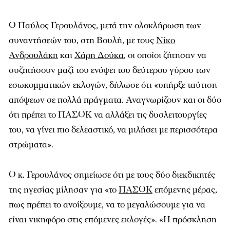
Ο
Παύλος Γερουλάνος
, μετά την ολοκλήρωση των
συναντήσεών του, στη Βουλή, με τους
Νίκο
Ανδρουλάκη
και
Χάρη Δούκα
, οι οποίοι ζήτησαν να
συζητήσουν μαζί του ενόψει του δεύτερου γύρου των
εσωκομματικών εκλογών, δήλωσε ότι «υπήρξε ταύτιση
απόψεων σε πολλά πράγματα. Αναγνωρίζουν και οι δύο
ότι πρέπει το ΠΑΣΟΚ να αλλάξει τις δυσλειτουργίες
του, να γίνει πιο δελεαστικό, να μιλήσει με περισσότερα
στρώματα».
Ο κ. Γερουλάνος σημείωσε ότι με τους δύο διεκδικητές
της ηγεσίας μίλησαν για «το
ΠΑΣΟΚ
επόμενης μέρας,
πως πρέπει το ανοίξουμε, να το μεγαλώσουμε για να
είναι νικηφόρο στις επόμενες εκλογές». «Η πρόσκληση