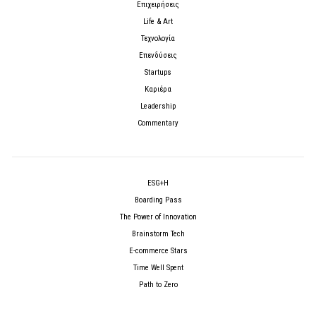
Επιχειρήσεις
Life & Art
Τεχνολογία
Επενδύσεις
Startups
Καριέρα
Leadership
Commentary
ESG+H
Boarding Pass
The Power of Innovation
Brainstorm Tech
E-commerce Stars
Time Well Spent
Path to Zero