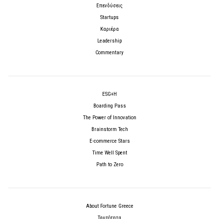
Επενδύσεις
Startups
Καριέρα
Leadership
Commentary
ESG+H
Boarding Pass
The Power of Innovation
Brainstorm Tech
E-commerce Stars
Time Well Spent
Path to Zero
About Fortune Greece
Ταυτότητα