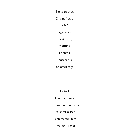
Επικαιρότητα
Επιχειρήσεις
Life & Art
Τεχνολογία
Επενδύσεις
Startups
Καριέρα
Leadership
Commentary
ESG+H
Boarding Pass
The Power of Innovation
Brainstorm Tech
E-commerce Stars
Time Well Spent