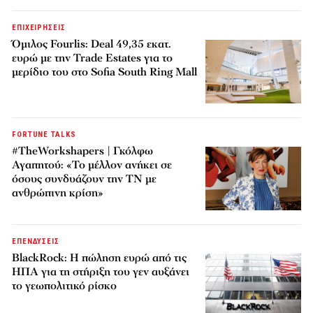
ΕΠΙΧΕΙΡΗΣΕΙΣ
Όμιλος Fourlis: Deal 49,35 εκατ.
ευρώ με την Trade Estates για το
μερίδιο του στο Sofia South Ring Mall
FORTUNE TALKS
#TheWorkshapers | Γκόλφω
Αγαπητού: «Το μέλλον ανήκει σε
όσους συνδυάζουν την ΤΝ με
ανθρώπινη κρίση»
ΕΠΕΝΔΥΣΕΙΣ
BlackRock: Η πώληση ευρώ από τις
ΗΠΑ για τη στήριξη του γεν αυξάνει
το γεωπολιτικό ρίσκο