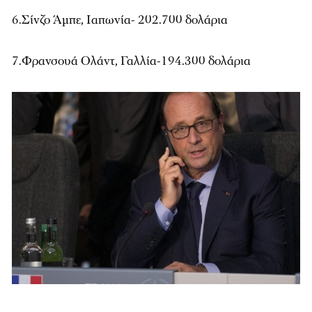
6.Σίνζο Άμπε, Ιαπωνία- 202.700 δολάρια
7.Φρανσουά Ολάντ, Γαλλία-194.300 δολάρια