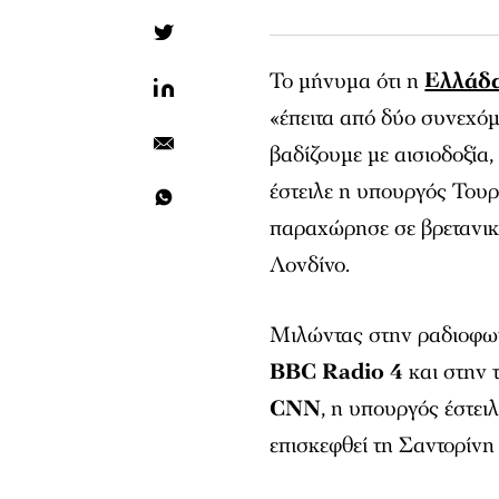
Το μήνυμα ότι η
Ελλάδ
«έπειτα από δύο συνεχόμ
βαδίζουμε με αισιοδοξία,
έστειλε η υπουργός Του
παραχώρησε σε βρετανικά
Λονδίνο.
Μιλώντας στην ραδιοφω
BBC Radio 4
και στην 
CNN
, η υπουργός έστει
επισκεφθεί τη Σαντορίνη