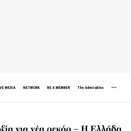
VE MEDIA
NETWORK
BE A MEMBER
The Admirables
ξία για νέα ρεκόρ – Η Ελλάδα