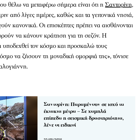
ου θέλω να μεταφέρω σήμερα είναι ότι η
Σαντορίνη,
ιν από λίγες ημέρες, καθώς και τα γειτονικά νησιά,
ργούν κανονικά. Οι επισκέπτες πρέπει να αισθάνονται
ορούν να κάνουν κράτηση για τη σεζόν. Η
να υποδεχθεί τον κόσμο και προσκαλώ τους
κόσμο να ζήσουν τη μοναδική ομορφιά της», τόνισε
αλογιάννη.
Σαντορίνη: Παραμένουν σε ισχύ τα
έκτακτα μέτρα – Σε χαμηλά
επίπεδα η σεισμική δραστηριότητα,
λένε οι ειδικοί
22/03/2025