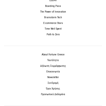
ESG+H
Boarding Pass
The Power of Innovation
Brainstorm Tech
E-commerce Stars
Time Well Spent
Path to Zero
About Fortune Greece
Ταυτότητα
Δήλωση Συμμόρφωσης
Επικοινωνία
Newsletter
Συνδρομή
Όροι Χρήσης
Προσωπικά Δεδομένα