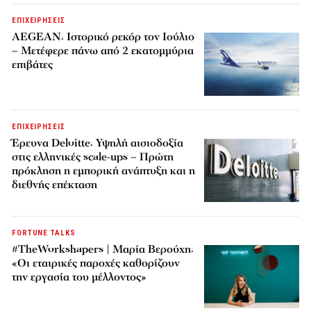
ΕΠΙΧΕΙΡΗΣΕΙΣ
AEGEAN: Ιστορικό ρεκόρ τον Ιούλιο
– Μετέφερε πάνω από 2 εκατομμύρια
επιβάτες
ΕΠΙΧΕΙΡΗΣΕΙΣ
Έρευνα Deloitte: Υψηλή αισιοδοξία
στις ελληνικές scale-ups – Πρώτη
πρόκληση η εμπορική ανάπτυξη και η
διεθνής επέκταση
FORTUNE TALKS
#TheWorkshapers | Μαρία Βερούχη:
«Οι εταιρικές παροχές καθορίζουν
την εργασία του μέλλοντος»