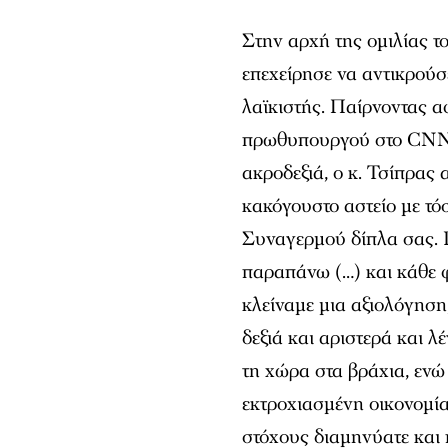
Στην αρχή της ομιλίας τ
επεχείρησε να αντικρούσε
λαϊκιστής. Παίρνοντας 
πρωθυπουργού στο CNN κ
ακροδεξιά, ο κ. Τσίπρας
κακόγουστο αστείο με τ
Συναγερμού δίπλα σας. Γ
παραπάνω (…) και κάθε φ
κλείναμε μια αξιολόγηση
δεξιά και αριστερά και λ
τη χώρα στα βράχια, ενώ
εκτροχιασμένη οικονομία
στόχους διαμηνύατε και 