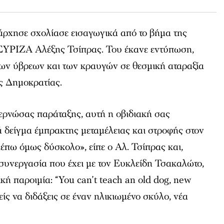
ιάρχησε σχολίασε εισαγωγικά από το βήμα της
ΣΥΡΙΖΑ Αλέξης Τσίπρας. Του έκανε εντύπωση,
των ύβρεων και των κραυγών σε θεσμική αταραξία
ς Δημοκρατίας.
βερνώσας παράταξης, αυτή η οβιδιακή σας
 δείγμα έμπρακτης μεταμέλειας και στροφής στον
λέπω όμως δύσκολο», είπε ο Αλ. Τσίπρας και,
συνεργασία που έχει με τον Ευκλείδη Τσακαλώτο,
κή παροιμία: “You can’t teach an old dog, new
είς να διδάξεις σε έναν ηλικιωμένο σκύλο, νέα