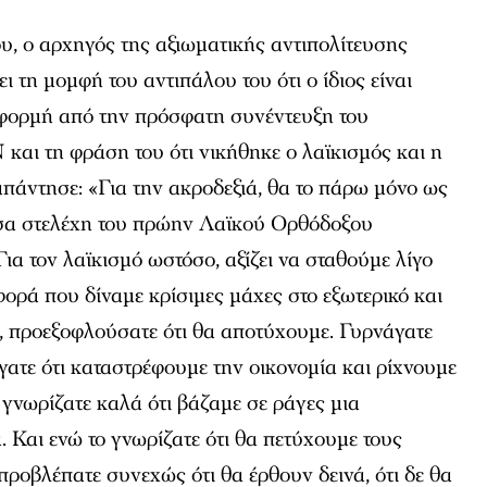
ου, ο αρχηγός της αξιωματικής αντιπολίτευσης
ι τη μομφή του αντιπάλου του ότι ο ίδιος είναι
αφορμή από την πρόσφατη συνέντευξη του
αι τη φράση του ότι νικήθηκε ο λαϊκισμός και η
 απάντησε: «Για την ακροδεξιά, θα το πάρω μόνο ως
όσα στελέχη του πρώην Λαϊκού Ορθόδοξου
ια τον λαϊκισμό ωστόσο, αξίζει να σταθούμε λίγο
ορά που δίναμε κρίσιμες μάχες στο εξωτερικό και
, προεξοφλούσατε ότι θα αποτύχουμε. Γυρνάγατε
έγατε ότι καταστρέφουμε την οικονομία και ρίχνουμε
 γνωρίζατε καλά ότι βάζαμε σε ράγες μια
. Και ενώ το γνωρίζατε ότι θα πετύχουμε τους
προβλέπατε συνεχώς ότι θα έρθουν δεινά, ότι δε θα