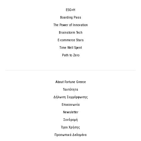
ESG+H
Boarding Pass
The Power of Innovation
Brainstorm Tech
E-commerce Stars
Time Well Spent
Path to Zero
About Fortune Greece
Ταυτότητα
Δήλωση Συμμόρφωσης
Επικοινωνία
Newsletter
Συνδρομή
Όροι Χρήσης
Προσωπικά Δεδομένα