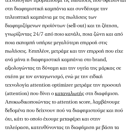
τεχνολογιών προβλέπουμε τις πωλήσεις που οφείλονται
στη διαφημιστική καμπάνια και συνδέουμε την
τηλεοπτική καμπάνια με τις πωλήσεις των
διαφημιζόμενων προϊόντων (sell-out) και τη ζήτηση,
γνωρίζοντας 24/7 από ποιο κανάλι, ποια ζώνη και από
ποια εκπομπή υπήρχε μεγαλύτερη επιρροή στις
πωλήσεις. Επιπλέον, μετράμε και την επιρροή που είχε
ανά μήνα η διαφημιστική καμπάνια στο brand,
αξιολογώντας τη δύναμη και την υγεία της μάρκας σε
σχέση με τον ανταγωνισμό, ενώ με την ειδική
τεχνολογία attention optimizer µετράµε την προσοχή
(attention) που δίνει ο
καταναλωτής
στη διαφήµιση.
Αποκωδικοποιώντας το attention score, λαμβάνουμε
δεδομένα που δείχνουν πού να διαφηµιστούµε και πού
όχι, κάτι το οποίο έχουµε µεταφέρει και στην
τηλεόραση, κατευθύνοντας τη διαφήµιση µε βάση τα