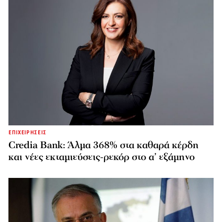
ΕΠΙΧΕΙΡΗΣΕΙΣ
Credia Bank: Άλμα 368% στα καθαρά κέρδη
και νέες εκταμιεύσεις-ρεκόρ στο α’ εξάμηνο