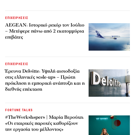
ΕΠΙΧΕΙΡΗΣΕΙΣ
AEGEAN: Ιστορικό ρεκόρ τον Ιούλιο
– Μετέφερε πάνω από 2 εκατομμύρια
επιβάτες
ΕΠΙΧΕΙΡΗΣΕΙΣ
Έρευνα Deloitte: Υψηλή αισιοδοξία
στις ελληνικές scale-ups – Πρώτη
πρόκληση η εμπορική ανάπτυξη και η
διεθνής επέκταση
FORTUNE TALKS
#TheWorkshapers | Μαρία Βερούχη:
«Οι εταιρικές παροχές καθορίζουν
την εργασία του μέλλοντος»