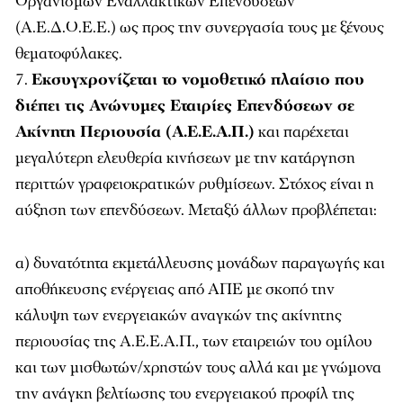
Οργανισμών Εναλλακτικών Επενδύσεων
(Α.Ε.Δ.Ο.Ε.Ε.) ως προς την συνεργασία τους με ξένους
θεματοφύλακες.
Εκσυγχρονίζεται το νομοθετικό πλαίσιο που
διέπει τις Ανώνυμες Εταιρίες Επενδύσεων σε
Ακίνητη Περιουσία (Α.Ε.Ε.Α.Π.)
και παρέχεται
μεγαλύτερη ελευθερία κινήσεων με την κατάργηση
περιττών γραφειοκρατικών ρυθμίσεων. Στόχος είναι η
αύξηση των επενδύσεων. Μεταξύ άλλων προβλέπεται:
α) δυνατότητα εκμετάλλευσης μονάδων παραγωγής και
αποθήκευσης ενέργειας από ΑΠΕ με σκοπό την
κάλυψη των ενεργειακών αναγκών της ακίνητης
περιουσίας της Α.Ε.Ε.Α.Π., των εταιρειών του ομίλου
και των μισθωτών/χρηστών τους αλλά και με γνώμονα
την ανάγκη βελτίωσης του ενεργειακού προφίλ της