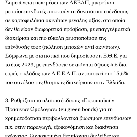
Σημειώνεται πως μέσω των ΑΕΕΑΠ, μικροί και
μεσαίοι επενδυτές αποκτούν τη δυνατότητα επένδυσης
σε χαρτοφυλάκια ακινήτων μεγάλης αξίας, στα οποία
δεν θα είχαν διαφορετικά πρόσβαση, με επαγγελματική
διαχείριση και πιο εύκολη ρευστοποίηση της
επένδυσής τους (πώληση μετοχών αντί ακινήτων).
Σύμφωνα με στατιστικά που δημοσίευσε η Ε.Θ.Ε. για
το έτος 2023, με επενδύσεις σε ακίνητα ύψους 4,6 δισ.
ευρώ, ο κλάδος των Α.Ε.Ε.Α.Π. αντιστοιχεί στο 15,6%
του συνόλου της θεσμικής διαχείρισης στην Ελλάδα.
Ρυθμίζεται το πλαίσιο έκδοσης «Ευρωπαϊκών
Πράσινων Ομολόγων» (eu green bonds) για τη
χρηματοδότηση περιβαλλοντικά βιώσιμων επενδύσεων
π.χ. στην παραγωγή, εξοικονόμηση και διακίνηση
ενέργειας. Συγκεκριμένα θεσπίζονται δικλείδες και