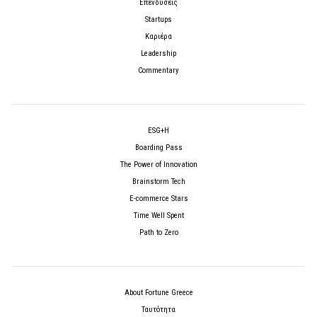
Επενδύσεις
Startups
Καριέρα
Leadership
Commentary
ESG+H
Boarding Pass
The Power of Innovation
Brainstorm Tech
E-commerce Stars
Time Well Spent
Path to Zero
About Fortune Greece
Ταυτότητα