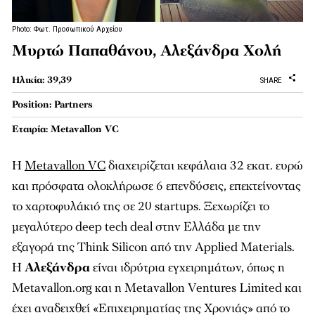
Photo: Φωτ. Προσωπικού Αρχείου
Μυρτώ Παπαθάνου, Αλεξάνδρα Χολή
Ηλικία: 39,39
SHARE
Position: Partners
Εταιρία: Metavallon VC
Η
Metavallon VC
διαχειρίζεται κεφάλαια 32 εκατ. ευρώ
και πρόσφατα ολοκλήρωσε 6 επενδύσεις, επεκτείνοντας
το χαρτοφυλάκιό της σε 20 startups. Ξεχωρίζει το
μεγαλύτερο deep tech deal στην Ελλάδα με την
εξαγορά της Think Silicon από την Applied Materials.
H
Αλεξάνδρα
είναι ιδρύτρια εγχειρημάτων, όπως η
Metavallon.org και η Metavallon Ventures Limited και
έχει αναδειχθεί «Επιχειρηματίας της Χρονιάς» από το