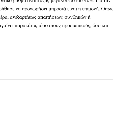
θετικό ρυθμό ανάπτυξης μεγαλύτερο του 40%. Για την
βοήθησε να προχωρήσει μπροστά είναι η επιμονή. Όπω
ε μέρα, ανεξαρτήτως απαιτήσεων, συνθηκών ή
γαίνει παρακάτω, τόσο στους προσωπικούς, όσο και