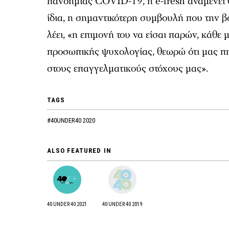
πανδημίας COVID-19, η e-fresh αναμένει 
ίδια, η σημαντικότερη συμβουλή που την 
λέει, «η επιμονή του να είσαι παρών, κάθ
προσωπικής ψυχολογίας, θεωρώ ότι μας πη
στους επαγγελματικούς στόχους μας».
TAGS
#40UNDER40 2020
ALSO FEATURED IN
40 UNDER 40 2021
40 UNDER 40 2019