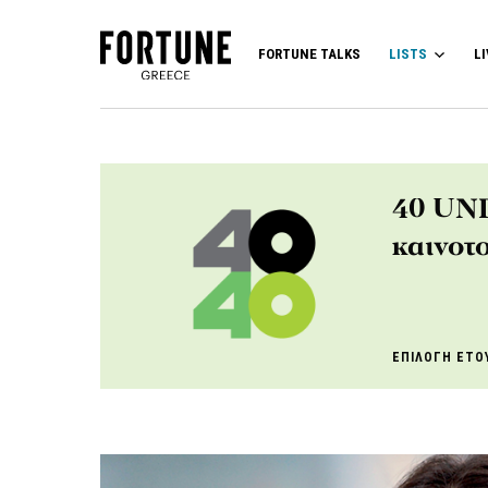
FORTUNE TALKS
LISTS
LI
40 UND
καινοτ
ΕΠΙΛΟΓΗ ΕΤΟ