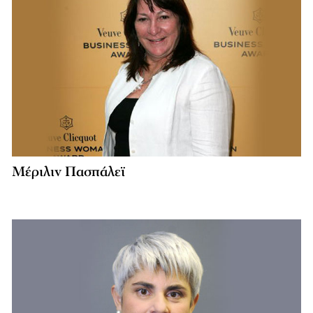
Μέριλιν Πασπάλεϊ