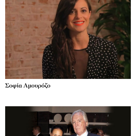
Σοφία Αμουρόζο