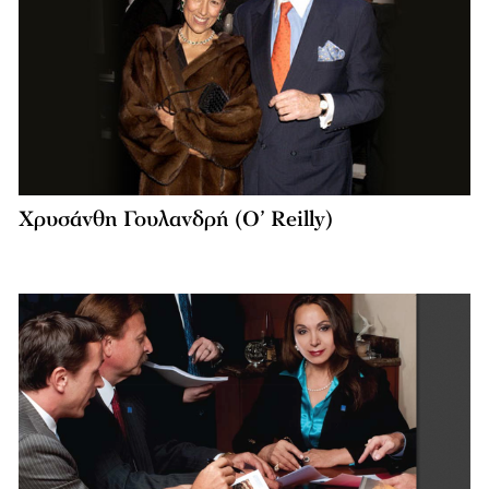
Χρυσάνθη Γουλανδρή (O’ Reilly)