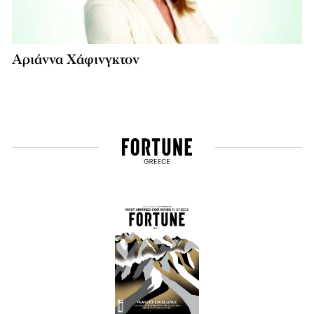
Aριάννα Χάφινγκτον