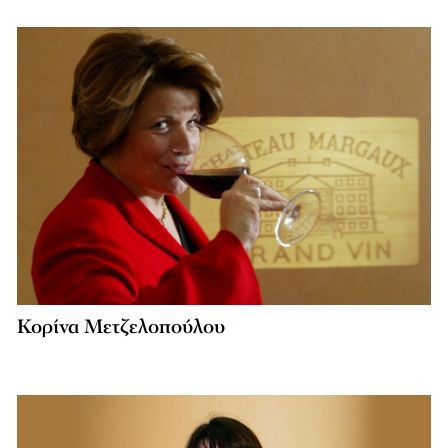
Κορίνα Μετζελoπούλου